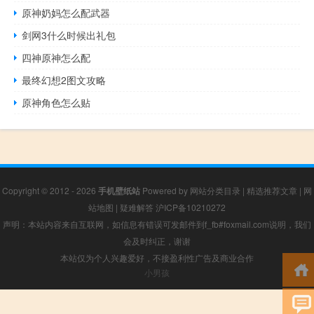
原神奶妈怎么配武器
剑网3什么时候出礼包
四神原神怎么配
最终幻想2图文攻略
原神角色怎么贴
Copyright © 2012 - 2026
手机壁纸站
Powered by
网站分类目录
|
精选推荐文章
|
网
站地图
|
疑难解答
沪ICP备10210272
声明：本站内容来自互联网，如信息有错误可发邮件到f_fb#foxmail.com说明，我们
会及时纠正，谢谢
本站仅为个人兴趣爱好，不接盈利性广告及商业合作
小男孩