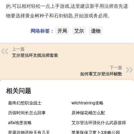
的,可以相对轻松一点上手游戏,这里建议新手用法师首先遗
物要选择黄金树种子和石剑钥匙,开始游戏务必用。
网络标签：
开局
艾尔
遗物
上一篇
艾尔登法环支线法师套装
下一篇
如何看艾尔登法环帧数
相关问题
最终幻想职业战士
witchtraining攻略
历假时间长怎么回事
原神烟花桶怎么配
alfa地堡攻略
艾尔登法环强化什么武器值得
星露谷物语秋天有几天
苹果版保卫萝卜3攻略公园