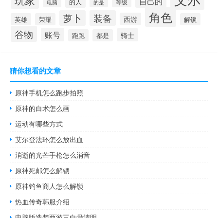
自己的
的人
等级
电脑
的是
角色
萝卜
装备
西游
英雄
荣耀
解锁
谷物
账号
骑士
跑跑
都是
猜你想看的文章
原神手机怎么跑步拍照
原神的白术怎么画
运动有哪些方式
艾尔登法环怎么放出血
消逝的光芒手枪怎么消音
原神死邮怎么解锁
原神钓鱼商人怎么解锁
热血传奇韩服介绍
电脑版造梦西游三白骨清明