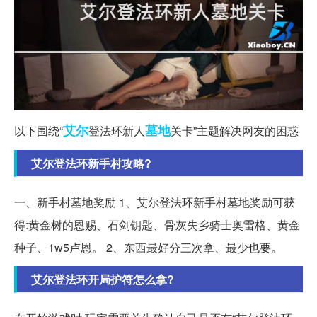
艾尔
墓地
以下围绕“
登法环新人
关卡”主题解决网友的困惑
艾尔登法环新手村攻略?
一、新手村墓地奖励 1、艾尔登法环新手村墓地奖励可获
得:黄金树的恩赐、石剑钥匙、骨灰失乡骑士奥雷格、黄金
种子、1w5卢恩。 2、东西最好分三次拿、最少也要。
艾尔登法环开局护符怎么拿?