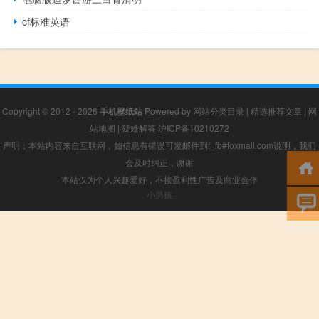
cf标准英语
Copyright © 2012 - 2026
手机壁纸站
Powered by
网站分类目录
|
精选推荐文章
|
网
站地图
|
疑难解答
沪ICP备10210272
声明：本站内容来自互联网，如信息有错误可发邮件到f_fb#foxmail.com说明，我们
会及时纠正，谢谢
本站仅为个人兴趣爱好，不接盈利性广告及商业合作
小男孩