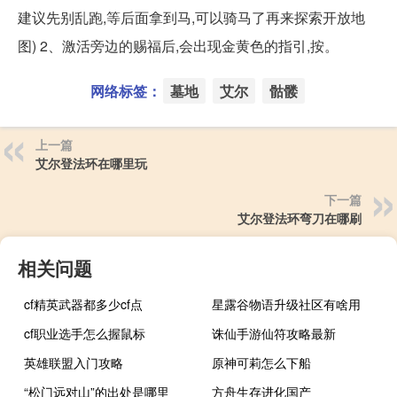
建议先别乱跑,等后面拿到马,可以骑马了再来探索开放地
图) 2、激活旁边的赐福后,会出现金黄色的指引,按。
网络标签：
墓地
艾尔
骷髅
上一篇
艾尔登法环在哪里玩
下一篇
艾尔登法环弯刀在哪刷
相关问题
cf精英武器都多少cf点
星露谷物语升级社区有啥用
cf职业选手怎么握鼠标
诛仙手游仙符攻略最新
英雄联盟入门攻略
原神可莉怎么下船
“松门远对山”的出处是哪里
方舟生存进化国产