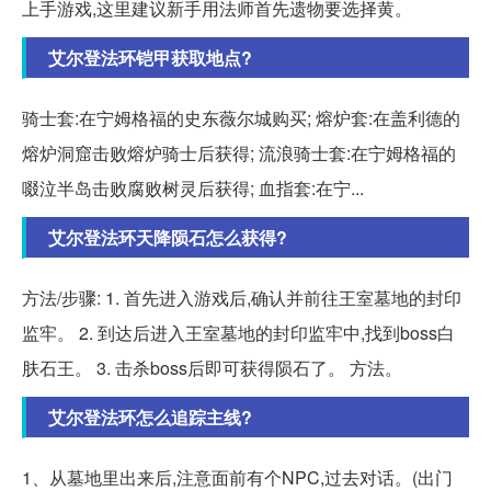
上手游戏,这里建议新手用法师首先遗物要选择黄。
艾尔登法环铠甲获取地点?
骑士套:在宁姆格福的史东薇尔城购买; 熔炉套:在盖利德的
熔炉洞窟击败熔炉骑士后获得; 流浪骑士套:在宁姆格福的
啜泣半岛击败腐败树灵后获得; 血指套:在宁...
艾尔登法环天降陨石怎么获得?
方法/步骤: 1. 首先进入游戏后,确认并前往王室墓地的封印
监牢。 2. 到达后进入王室墓地的封印监牢中,找到boss白
肤石王。 3. 击杀boss后即可获得陨石了。 方法。
艾尔登法环怎么追踪主线?
1、从墓地里出来后,注意面前有个NPC,过去对话。(出门