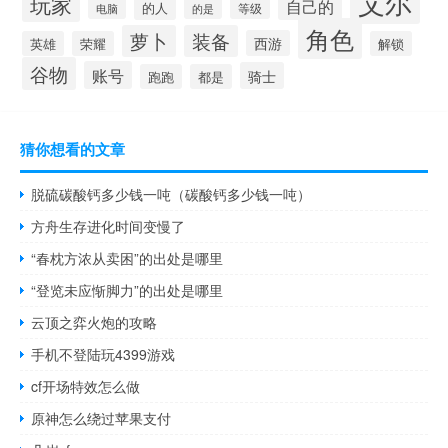
艾尔
玩家
自己的
的人
等级
电脑
的是
角色
萝卜
装备
西游
英雄
荣耀
解锁
谷物
账号
骑士
跑跑
都是
猜你想看的文章
脱硫碳酸钙多少钱一吨（碳酸钙多少钱一吨）
方舟生存进化时间变慢了
“春枕方浓从卖困”的出处是哪里
“登览未应惭脚力”的出处是哪里
云顶之弈火炮的攻略
手机不登陆玩4399游戏
cf开场特效怎么做
原神怎么绕过苹果支付