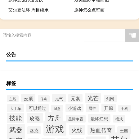
艾尔登法环 周目继承
原神怎么点壁画
☚
公告
标签
光芒
云顶
元气
元素
剑网
主线
传奇
开原
可以通过
小游戏
卡丁车
属性
城堡
手机
方舟
技能
攻略
最终幻想
星际争霸
模式
游戏
武器
热血传奇
火线
洛克
王国