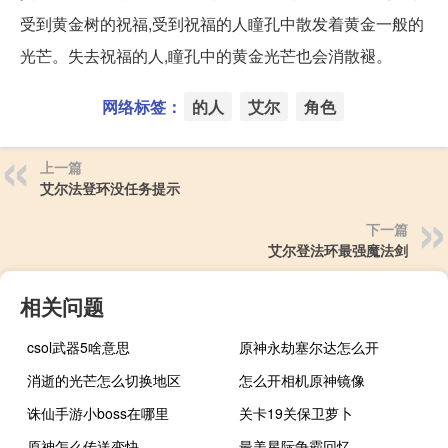
受到黄金树的祝福,受到祝福的人瞳孔中散发着黄金一般的
光芒。失去祝福的人,瞳孔中的黄金光芒也会消散褪。
网络标签：
的人
艾尔
角色
上一篇
艾尔法登环没任务提示
下一篇
艾尔登法环最强魔法剑
相关问题
csol武器5啥意思
原神永劫塞尔达怎么开
消逝的光芒怎么切换地区
怎么开相机原神镜像
诛仙手游小boss在哪里
关卡19关保卫萝卜
原神怎么传送变快
最美星际争霸回忆