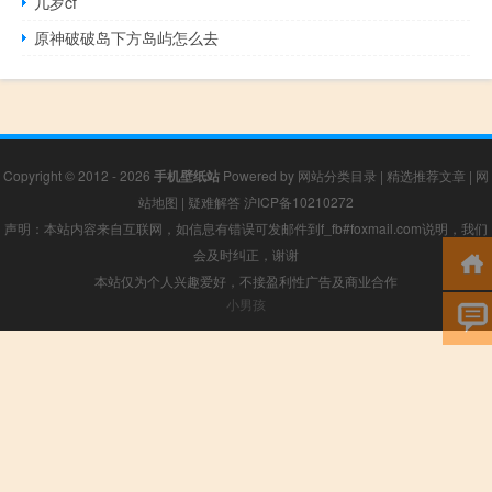
几岁cf
原神破破岛下方岛屿怎么去
Copyright © 2012 - 2026
手机壁纸站
Powered by
网站分类目录
|
精选推荐文章
|
网
站地图
|
疑难解答
沪ICP备10210272
声明：本站内容来自互联网，如信息有错误可发邮件到f_fb#foxmail.com说明，我们
会及时纠正，谢谢
本站仅为个人兴趣爱好，不接盈利性广告及商业合作
小男孩