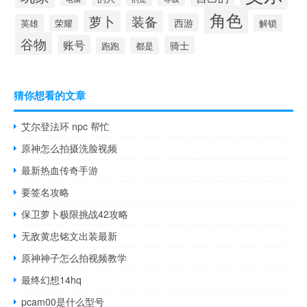
角色
萝卜
装备
西游
英雄
荣耀
解锁
谷物
账号
骑士
跑跑
都是
猜你想看的文章
艾尔登法环 npc 帮忙
原神怎么拍摄洗脸视频
最新热血传奇手游
要签名攻略
保卫萝卜极限挑战42攻略
无敌黄忠铭文出装最新
原神神子怎么拍视频教学
最终幻想14hq
pcam00是什么型号