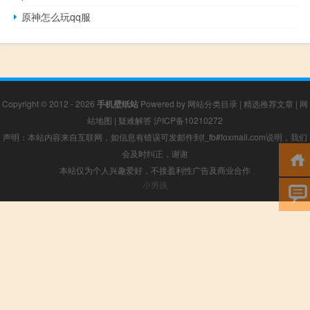
原神怎么玩qq服
Copyright © 2012 - 2026
手机壁纸站
Powered by
网站分类目录
|
精选推荐文章
|
网
站地图
|
疑难解答
沪ICP备10210272
声明：本站内容来自互联网，如信息有错误可发邮件到f_fb#foxmail.com说明，我们
会及时纠正，谢谢
本站仅为个人兴趣爱好，不接盈利性广告及商业合作
小男孩