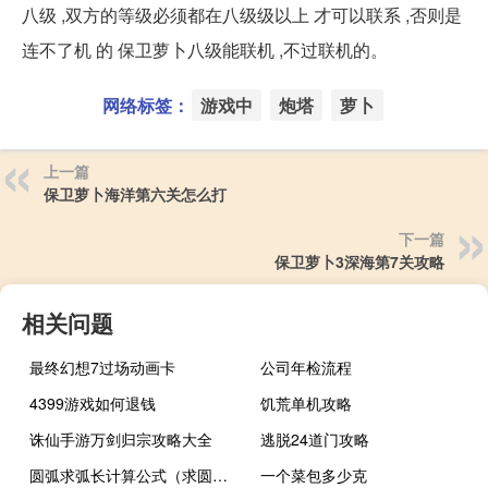
八级 ,双方的等级必须都在八级级以上 才可以联系 ,否则是
连不了机 的 保卫萝卜八级能联机 ,不过联机的。
网络标签：
游戏中
炮塔
萝卜
上一篇
保卫萝卜海洋第六关怎么打
下一篇
保卫萝卜3深海第7关攻略
相关问题
最终幻想7过场动画卡
公司年检流程
4399游戏如何退钱
饥荒单机攻略
诛仙手游万剑归宗攻略大全
逃脱24道门攻略
圆弧求弧长计算公式（求圆弧长度计算公式）
一个菜包多少克