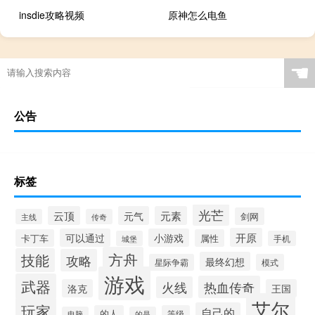
insdie攻略视频
原神怎么电鱼
☚
公告
标签
光芒
云顶
元气
元素
剑网
主线
传奇
开原
可以通过
小游戏
卡丁车
属性
城堡
手机
方舟
技能
攻略
最终幻想
星际争霸
模式
游戏
武器
热血传奇
火线
洛克
王国
艾尔
玩家
自己的
的人
等级
电脑
的是