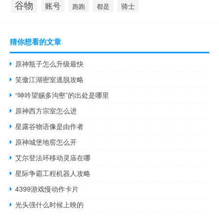
谷物
账号
骑士
跑跑
都是
猜你想看的文章
原神瓶子怎么升级最快
笑傲江湖密室逃脱攻略
“呻吟望赐多沟壑”的出处是哪里
原神西方宗室怎么进
星露谷物语像是由作者
原神城堡地窖怎么开
艾尔登法环移动灵庙在哪
星际争霸工程机器人攻略
4399游戏慢动作卡片
光头强什么时候上映的