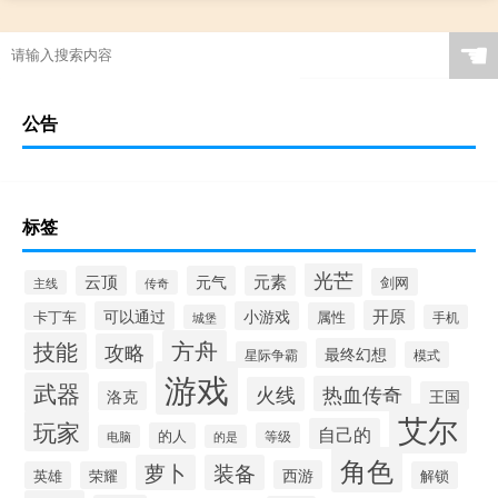
☚
公告
标签
光芒
云顶
元气
元素
剑网
主线
传奇
开原
可以通过
小游戏
卡丁车
属性
城堡
手机
方舟
技能
攻略
最终幻想
星际争霸
模式
游戏
武器
热血传奇
火线
洛克
王国
艾尔
玩家
自己的
的人
等级
电脑
的是
角色
萝卜
装备
西游
英雄
荣耀
解锁