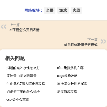
网络标签：
全屏
游戏
火线
上一篇
cf手游怎么开启表情
下一篇
cf后期体验服圣诞模式
相关问题
消逝的光芒水怪怎么打
cf60元扭蛋机在哪
原神雪山怎么玩滑雪
csgo起枪攻略
生化危机7疯人院难度攻略
原神怎么升世界探索
跑跑卡丁车配什么机子
房屋简装攻略
csol会不会重置