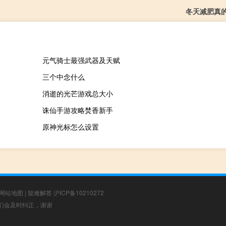
冬天减肥真
元气骑士最强武器及天赋
三个中念什么
消逝的光芒游戏总大小
诛仙手游攻略焚香新手
原神光标怎么设置
网站地图
|
疑难解答
沪ICP备10210272
，我们会及时纠正，谢谢