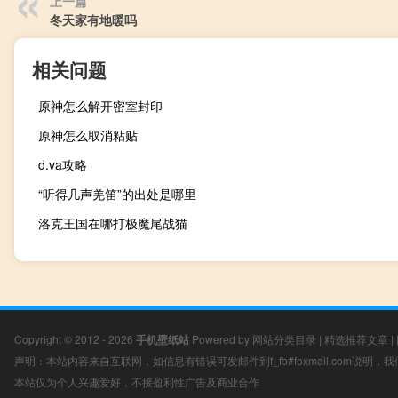
上一篇
冬天家有地暖吗
相关问题
原神怎么解开密室封印
原神怎么取消粘贴
d.va攻略
“听得几声羌笛”的出处是哪里
洛克王国在哪打极魔尾战猫
Copyright © 2012 - 2026
手机壁纸站
Powered by
网站分类目录
|
精选推荐文章
|
声明：本站内容来自互联网，如信息有错误可发邮件到f_fb#foxmail.com说明
本站仅为个人兴趣爱好，不接盈利性广告及商业合作