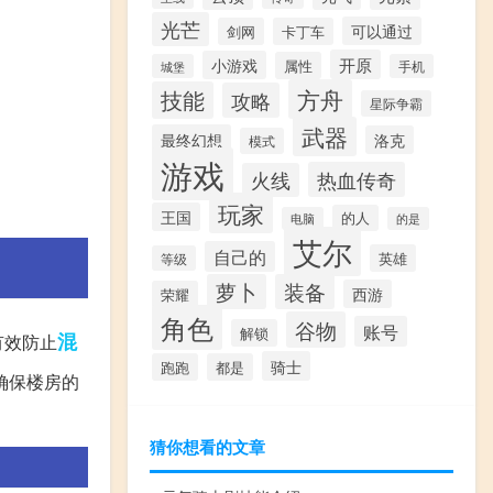
光芒
可以通过
剑网
卡丁车
开原
小游戏
属性
城堡
手机
方舟
技能
攻略
星际争霸
武器
最终幻想
洛克
模式
游戏
热血传奇
火线
玩家
王国
的人
电脑
的是
艾尔
自己的
英雄
等级
萝卜
装备
西游
荣耀
角色
谷物
账号
解锁
混
有效防止
骑士
跑跑
都是
确保楼房的
猜你想看的文章