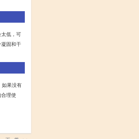
会太低，可
分凝固和干
，如果没有
的合理使