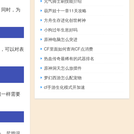
元气骑士刷技能介绍
。同时，为
葫芦娃十一章11关攻略
方舟生存进化创世树神
小狗过年生崽好吗
原神电脑怎么突进
时，可以对表
CF里面如何查询CF点消费
热血传奇最稀有的武器排名
原神洞天怎么放摆件
梦幻西游怎么配宠物
cf手游生化模式开加速
服一样需要
会。尽管温