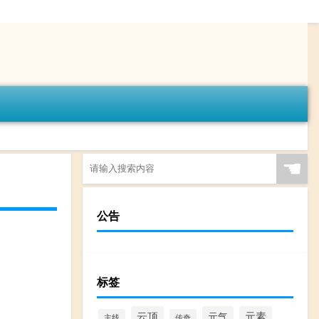
☚
公告
标签
云顶
元气
元素
主线
传奇