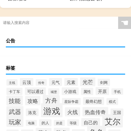
☚
公告
标签
光芒
云顶
元气
元素
剑网
主线
传奇
开原
可以通过
小游戏
卡丁车
属性
城堡
手机
方舟
技能
攻略
最终幻想
星际争霸
模式
游戏
武器
热血传奇
火线
洛克
王国
艾尔
玩家
自己的
的人
等级
电脑
的是