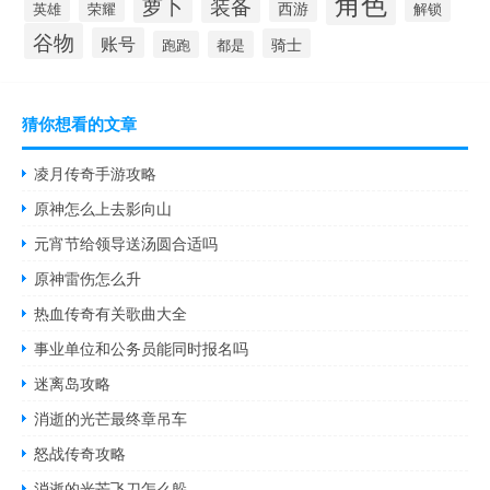
角色
萝卜
装备
西游
英雄
荣耀
解锁
谷物
账号
骑士
跑跑
都是
猜你想看的文章
凌月传奇手游攻略
原神怎么上去影向山
元宵节给领导送汤圆合适吗
原神雷伤怎么升
热血传奇有关歌曲大全
事业单位和公务员能同时报名吗
迷离岛攻略
消逝的光芒最终章吊车
怒战传奇攻略
消逝的光芒飞刀怎么躲