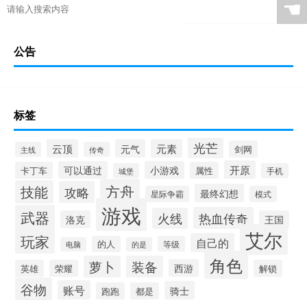
☚
公告
标签
光芒
云顶
元气
元素
剑网
主线
传奇
开原
可以通过
小游戏
卡丁车
属性
城堡
手机
方舟
技能
攻略
最终幻想
星际争霸
模式
游戏
武器
热血传奇
火线
洛克
王国
艾尔
玩家
自己的
的人
等级
电脑
的是
角色
萝卜
装备
西游
英雄
荣耀
解锁
谷物
账号
骑士
跑跑
都是