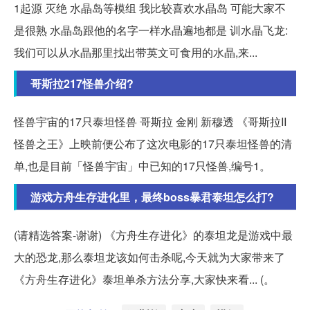
1起源 灭绝 水晶岛等模组 我比较喜欢水晶岛 可能大家不
是很熟 水晶岛跟他的名字一样水晶遍地都是 训水晶飞龙:
我们可以从水晶那里找出带英文可食用的水晶,来...
哥斯拉217怪兽介绍?
怪兽宇宙的17只泰坦怪兽 哥斯拉 金刚 新穆透 《哥斯拉II
怪兽之王》上映前便公布了这次电影的17只泰坦怪兽的清
单,也是目前「怪兽宇宙」中已知的17只怪兽,编号1。
游戏方舟生存进化里，最终boss暴君泰坦怎么打?
(请精选答案-谢谢) 《方舟生存进化》的泰坦龙是游戏中最
大的恐龙,那么泰坦龙该如何击杀呢,今天就为大家带来了
《方舟生存进化》泰坦单杀方法分享,大家快来看... (。