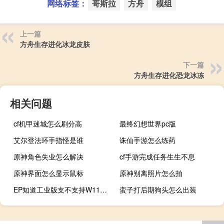
网络标签：
哥斯拉
方舟
模组
上一篇
方舟生存进化冰龙皮肤
下一篇
方舟生存进化恐龙冰冻
相关问题
cf机甲迷城怎么刷分高
最终幻想世界pc版
艾尔登法环手指怪是谁
诛仙手游怎么练药
原神角色失业怎么解决
cf手游完成任务生生不息
原神界面怎么显示鼠标
原神别离照片怎么拍
EP知道工业版支不支持W11系统（ep知道）
蛮子打后期狗头怎么出装