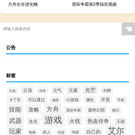
方舟生存进化蛹
星际争霸第2季搞笑视频
☚
公告
标签
光芒
云顶
元气
元素
剑网
主线
传奇
开原
可以通过
小游戏
卡丁车
属性
城堡
手机
方舟
技能
攻略
最终幻想
星际争霸
模式
游戏
武器
热血传奇
火线
洛克
王国
艾尔
玩家
自己的
的人
等级
电脑
的是