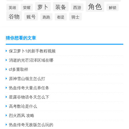
角色
萝卜
装备
西游
英雄
荣耀
解锁
谷物
账号
骑士
跑跑
都是
猜你想看的文章
保卫萝卜1的新手教程视频
消逝的光芒沼泽区域在哪
cf多重取样
原神雪山领主怎么打
热血传奇大量点券任务
星露谷物语冬天怎么下
高考数论是什么
烈火西风 攻略
热血传奇无敌版怎么玩的