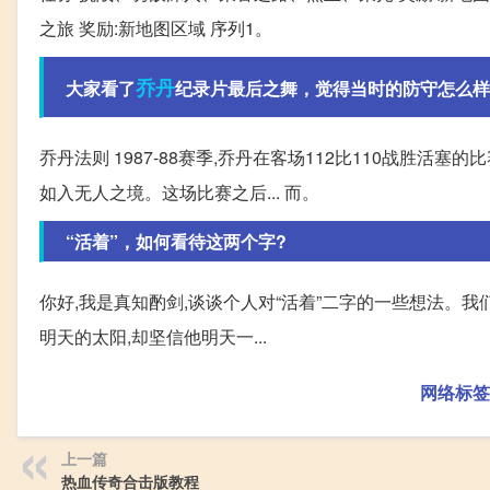
之旅 奖励:新地图区域 序列1。
乔丹
大家看了
纪录片最后之舞，觉得当时的防守怎么样
乔丹法则 1987-88赛季,乔丹在客场112比110战胜活塞
如入无人之境。这场比赛之后... 而。
“活着”，如何看待这两个字?
你好,我是真知酌剑,谈谈个人对“活着”二字的一些想法。
明天的太阳,却坚信他明天一...
网络标签
上一篇
热血传奇合击版教程