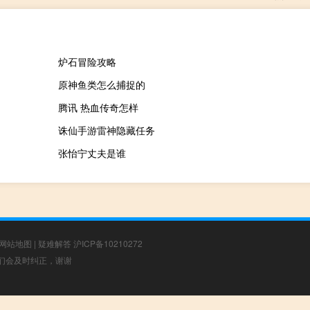
炉石冒险攻略
原神鱼类怎么捕捉的
腾讯 热血传奇怎样
诛仙手游雷神隐藏任务
张怡宁丈夫是谁
网站地图
|
疑难解答
沪ICP备10210272
，我们会及时纠正，谢谢