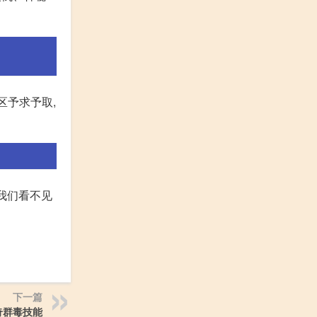
区予求予取,
我们看不见
下一篇
奇群毒技能