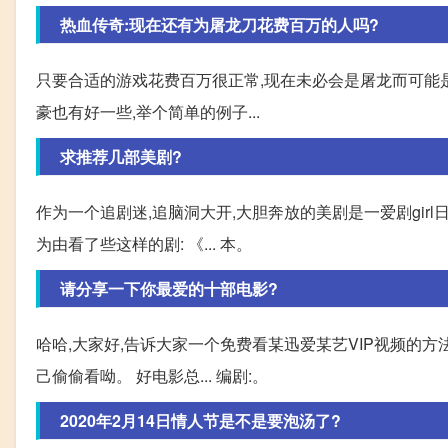
热血传奇:现在还有为屠龙刀花费百万的人吗?
只要合适的游戏花费百万很正常,现在未必会是屠龙而可能是
豪也有好一些,举个简单的例子...
求推荐几部美剧?
作为一个追剧迷,追脑洞大开,大胆奔放的美剧是一爱剧girl
为由看了些这样的剧: 《... 本。
请分享一下你最爱的十部电影?
哈哈,大家好,告诉大家一个免费看某迅爱某艺VIP视频的方法
己偷偷看呦。 好电影总... 编剧:。
2020年2月14日情人节是不是要泡汤了?