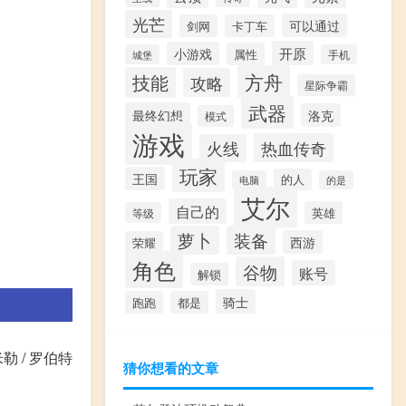
光芒
可以通过
剑网
卡丁车
开原
小游戏
属性
城堡
手机
方舟
技能
攻略
星际争霸
武器
最终幻想
洛克
模式
游戏
热血传奇
火线
玩家
王国
的人
电脑
的是
艾尔
自己的
英雄
等级
萝卜
装备
西游
荣耀
角色
谷物
账号
解锁
骑士
跑跑
都是
勒 / 罗伯特
猜你想看的文章