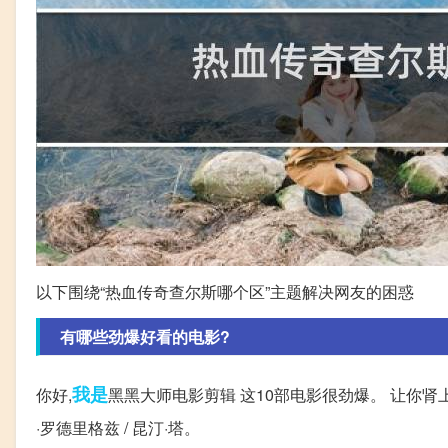
以下围绕“热血传奇查尔斯哪个区”主题解决网友的困惑
有哪些劲爆好看的电影?
我是
你好,
黑黑大师电影剪辑 这10部电影很劲爆。 让你肾上腺
·罗德里格兹 / 昆汀·塔。