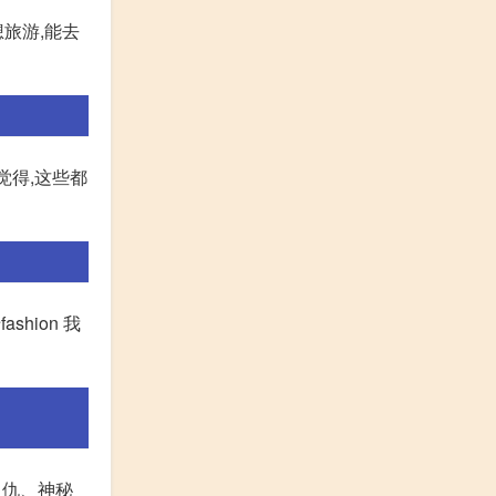
想旅游,能去
觉得,这些都
hion 我
复仇、神秘