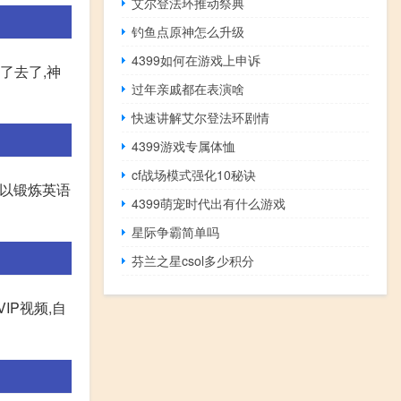
艾尔登法环推动祭典
钓鱼点原神怎么升级
4399如何在游戏上申诉
了去了,神
过年亲戚都在表演啥
快速讲解艾尔登法环剧情
4399游戏专属体恤
cf战场模式强化10秘诀
,以锻炼英语
4399萌宠时代出有什么游戏
星际争霸简单吗
芬兰之星csol多少积分
IP视频,自