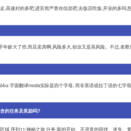
走,高速封的多吧;进宾馆严查你信息吧;去饭店吃饭,开业的多吗;
似乎年龄大了些,而且卖房啊,风险多大,创业又是高风险。不过,老蔡
α 字面翻译moda实际是四个字母, 而非英语或拉丁语的七字母fas
含的任务及奖励吗?
区域 序列11:神秘之旅 任务:新的开始、不寻常的同伴、迷失、