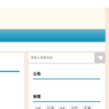
☚
公告
标签
云顶
元气
元素
主线
传奇