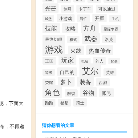
光芒
可以通过
剑网
卡丁车
开原
小游戏
属性
城堡
手机
方舟
技能
攻略
星际争霸
武器
最终幻想
洛克
模式
游戏
热血传奇
火线
玩家
王国
的人
电脑
的是
艾尔
自己的
英雄
等级
萝卜
装备
西游
荣耀
角色
谷物
账号
解锁
骑士
呢，下面大
跑跑
都是
猜你想看的文章
宣布，不再邀