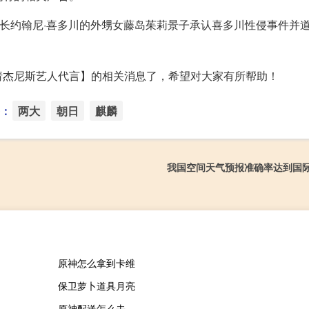
社长约翰尼·喜多川的外甥女藤岛茱莉景子承认喜多川性侵事件并
请杰尼斯艺人代言】的相关消息了，希望对大家有所帮助！
：
两大
朝日
麒麟
我国空间天气预报准确率达到国
原神怎么拿到卡维
保卫萝卜道具月亮
原神配送怎么去