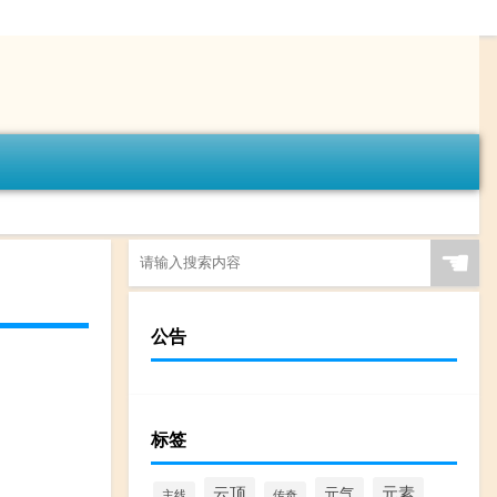
☚
公告
标签
云顶
元气
元素
主线
传奇