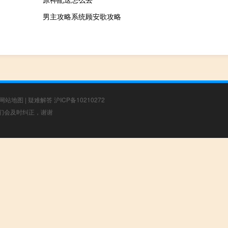
男主攻略系统顾安歌攻略
网站地图
|
疑难解答
沪ICP备10210272
，我们会及时纠正，谢谢