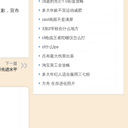
消逝的光芒1.0彩蛋攻略
道歉，宣布
多大年龄不宜运动减肥
csol画面不是满屏
3加2学校在什么地方
cf枪战王者陀螺仪怎么打
cf什么fps
吕布最大伤害出装
下一篇
淘宝美工全攻略
际先进水平
多大年纪人适合服用三七粉
方舟 生存进化照片