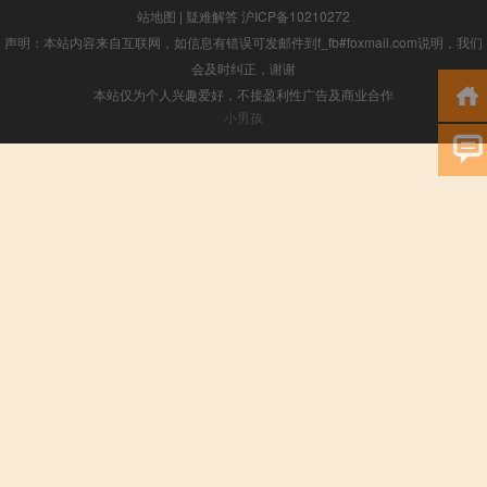
站地图
|
疑难解答
沪ICP备10210272
声明：本站内容来自互联网，如信息有错误可发邮件到f_fb#foxmail.com说明，我们
会及时纠正，谢谢
本站仅为个人兴趣爱好，不接盈利性广告及商业合作
小男孩