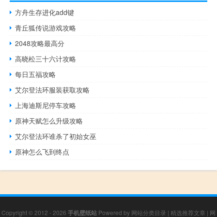
方舟生存进化add键
青丘狐传说游戏攻略
2048攻略最高分
高晓松三十六计攻略
每日五福攻略
艾尔登法环服装获取攻略
上海迪斯尼停车攻略
原神天赋怎么升级攻略
艾尔登法环谁杀了初始女巫
原神怎么飞到终点
Copyright © 2012 - 2026
手机壁纸站
Powered by
网站分类目录
|
精选推荐文章
|
网