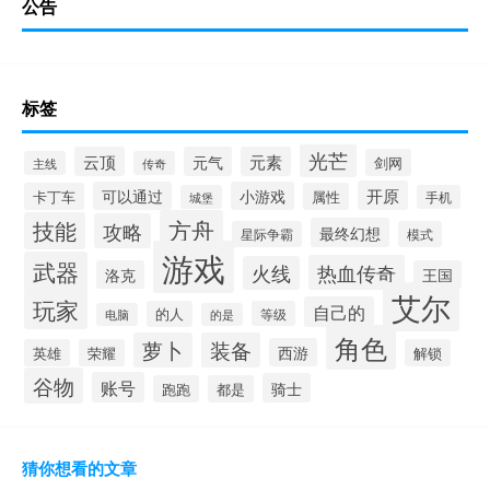
公告
标签
光芒
云顶
元气
元素
剑网
主线
传奇
开原
可以通过
小游戏
卡丁车
属性
城堡
手机
方舟
技能
攻略
最终幻想
星际争霸
模式
游戏
武器
热血传奇
火线
洛克
王国
艾尔
玩家
自己的
的人
等级
电脑
的是
角色
萝卜
装备
西游
英雄
荣耀
解锁
谷物
账号
骑士
跑跑
都是
猜你想看的文章