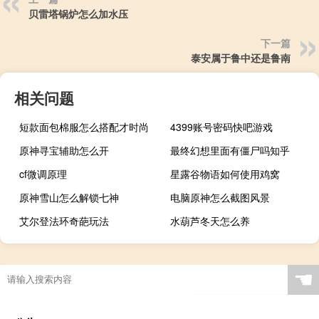
贝雷塔锅炉怎么加水压
下一篇
泰安属于鲁中还是鲁南
相关问题
短款面包棉服怎么搭配才时尚
4399账号密码快吧游戏
原神寻宝辅助怎么开
最终幻想里面有僵尸吗知乎
cf微调原理
星露谷物语如何使用鸡窝
原神雪山怎么解锁七神
电脑原神怎么截图风景
艾尔登法环奇葩玩法
水葫芦冬天怎么养
☚