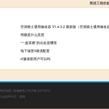
简述工程价
用膳是什么意思
“一盘茶磨”的出处是哪里
地下城堡3最强配置
cf邀请新用户可以吗
网站地图
|
疑难解答
沪ICP备10210272
，我们会及时纠正，谢谢