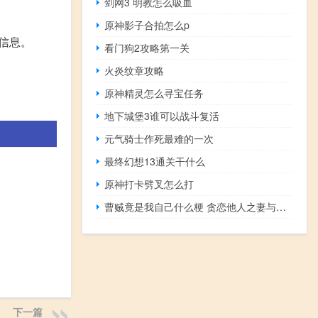
剑网3 明教怎么吸血
原神影子合拍怎么p
信息。
看门狗2攻略第一关
火炎纹章攻略
原神精灵怎么寻宝任务
地下城堡3谁可以战斗复活
元气骑士作死最难的一次
最终幻想13通关干什么
原神打卡劈叉怎么打
曹贼竟是我自己什么梗 贪恋他人之妻与曹贼何异什么梗
下一篇