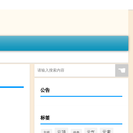
☚
公告
标签
云顶
元气
元素
主线
传奇