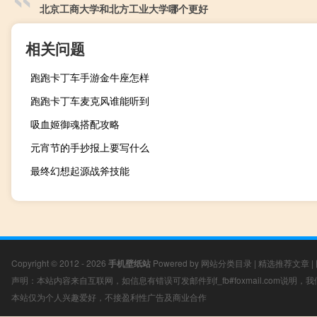
北京工商大学和北方工业大学哪个更好
相关问题
跑跑卡丁车手游金牛座怎样
跑跑卡丁车麦克风谁能听到
吸血姬御魂搭配攻略
元宵节的手抄报上要写什么
最终幻想起源战斧技能
Copyright © 2012 - 2026
手机壁纸站
Powered by
网站分类目录
|
精选推荐文章
|
声明：本站内容来自互联网，如信息有错误可发邮件到f_fb#foxmail.com说明
本站仅为个人兴趣爱好，不接盈利性广告及商业合作