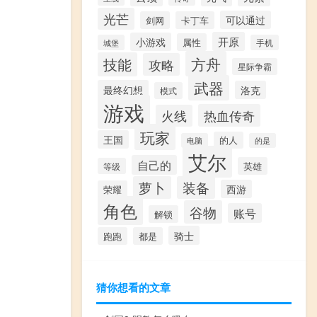
光芒
可以通过
剑网
卡丁车
开原
小游戏
属性
城堡
手机
方舟
技能
攻略
星际争霸
武器
最终幻想
洛克
模式
游戏
热血传奇
火线
玩家
王国
的人
电脑
的是
艾尔
自己的
英雄
等级
萝卜
装备
西游
荣耀
角色
谷物
账号
解锁
骑士
跑跑
都是
猜你想看的文章