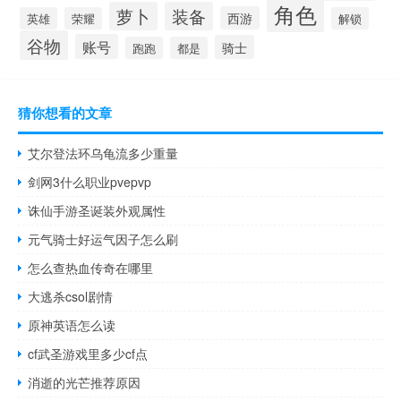
角色
萝卜
装备
西游
英雄
荣耀
解锁
谷物
账号
骑士
跑跑
都是
猜你想看的文章
艾尔登法环乌龟流多少重量
剑网3什么职业pvepvp
诛仙手游圣诞装外观属性
元气骑士好运气因子怎么刷
怎么查热血传奇在哪里
大逃杀csol剧情
原神英语怎么读
cf武圣游戏里多少cf点
消逝的光芒推荐原因