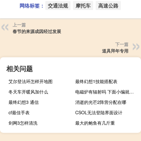
网络标签：
交通法规
摩托车
高速公路
上一篇
春节的来源成因经过发展
下一篇
道具拜年专用
相关问题
艾尔登法环怎样开地图
最终幻想1技能搭配表
冬天车开暖风加什么
电磁炉有辐射吗 下面小编就带领大家去了解一下
最终幻想3 通信
消逝的光芒2阵营分配在哪
cf最佳手表
CSOL无法登陆界面设计
剑网3怎样清洗
最大的鲍鱼有几斤重