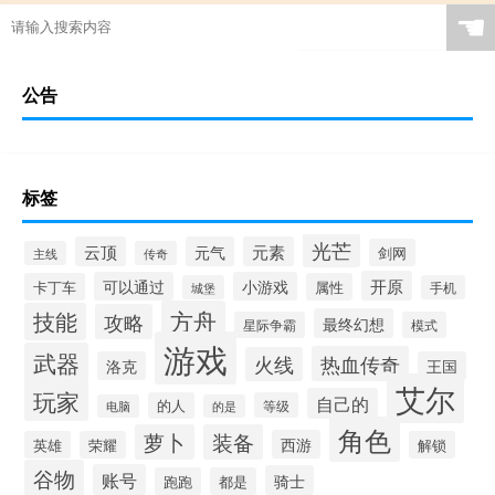
☚
公告
标签
光芒
云顶
元气
元素
剑网
主线
传奇
开原
可以通过
小游戏
卡丁车
属性
城堡
手机
方舟
技能
攻略
最终幻想
星际争霸
模式
游戏
武器
热血传奇
火线
洛克
王国
艾尔
玩家
自己的
的人
等级
电脑
的是
角色
萝卜
装备
西游
英雄
荣耀
解锁
谷物
账号
骑士
跑跑
都是