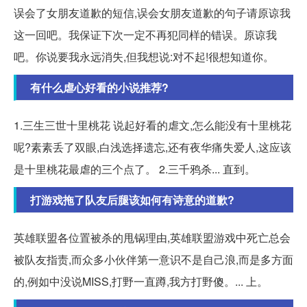
误会了女朋友道歉的短信,误会女朋友道歉的句子请原谅我
这一回吧。我保证下次一定不再犯同样的错误。原谅我
吧。你说要我永远消失,但我想说:对不起!很想知道你。
有什么虐心好看的小说推荐?
1.三生三世十里桃花 说起好看的虐文,怎么能没有十里桃花
呢?素素丢了双眼,白浅选择遗忘,还有夜华痛失爱人,这应该
是十里桃花最虐的三个点了。 2.三千鸦杀... 直到。
打游戏拖了队友后腿该如何有诗意的道歉?
英雄联盟各位置被杀的甩锅理由,英雄联盟游戏中死亡总会
被队友指责,而众多小伙伴第一意识不是自己浪,而是多方面
的,例如中没说MISS,打野一直蹲,我方打野傻。... 上。