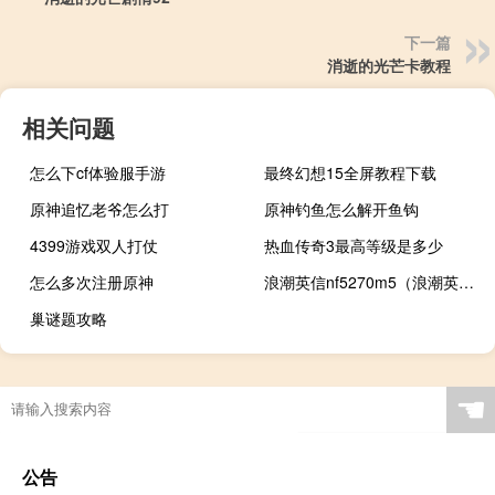
下一篇
消逝的光芒卡教程
相关问题
怎么下cf体验服手游
最终幻想15全屏教程下载
原神追忆老爷怎么打
原神钓鱼怎么解开鱼钩
4399游戏双人打仗
热血传奇3最高等级是多少
怎么多次注册原神
浪潮英信nf5270m5（浪潮英信NL230DR(Xeon 5110/1GB/3*73GB/8*HSB)简介）
巢谜题攻略
☚
公告