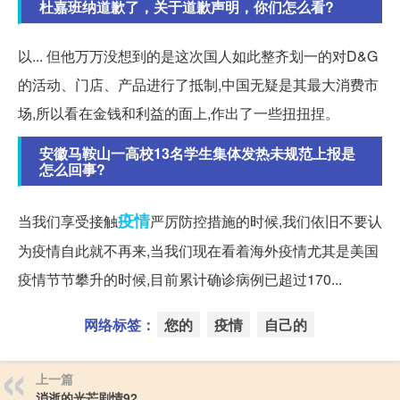
杜嘉班纳道歉了，关于道歉声明，你们怎么看?
以... 但他万万没想到的是这次国人如此整齐划一的对D&G
的活动、门店、产品进行了抵制,中国无疑是其最大消费市
场,所以看在金钱和利益的面上,作出了一些扭扭捏。
安徽马鞍山一高校13名学生集体发热未规范上报是
怎么回事?
疫情
当我们享受接触
严厉防控措施的时候,我们依旧不要认
为疫情自此就不再来,当我们现在看着海外疫情尤其是美国
疫情节节攀升的时候,目前累计确诊病例已超过170...
网络标签：
您的
疫情
自己的
上一篇
消逝的光芒剧情92