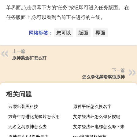
单界面,点击屏幕下方的“任务”按钮即可进入任务版面。 在
任务版面上,你可以看到当前正在进行的主线。
网络标签：
您可以
版面
界面
上一篇
原神紫金矿怎么打
下一篇
怎么净化黑暗腐蚀原神
相关问题
云缨出装黑科技
原神平板怎么换名字
方舟生存进化龙鳞片怎么用
艾尔登法环怎么弹反按键
无名之岛原神怎么去
艾尔登法环电梯怎么降下来
原神怎么3.4提升灵力
csol竞技鼠标推荐