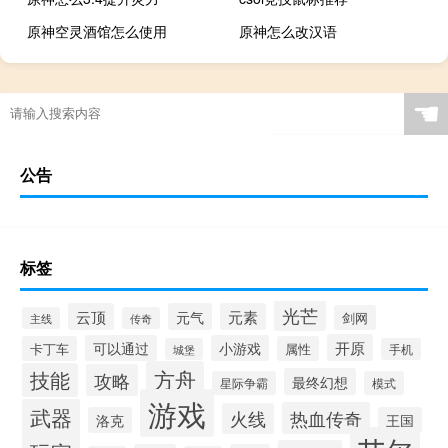
原神空灵酒馆怎么使用
原神怎么改汉语
☚
公告
标签
光芒
云顶
元气
元素
剑网
主线
传奇
开原
可以通过
小游戏
卡丁车
属性
城堡
手机
方舟
技能
攻略
最终幻想
星际争霸
模式
游戏
武器
热血传奇
火线
洛克
王国