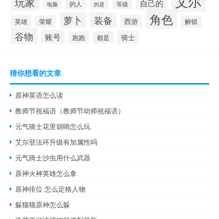
艾尔
玩家
自己的
的人
等级
电脑
的是
角色
萝卜
装备
西游
英雄
荣耀
解锁
谷物
账号
骑士
跑跑
都是
猜你想看的文章
原神英语怎么读
教师节祝福语（教师节幼师祝福语）
元气骑士花里胡哨怎么玩
艾尔登法环升级有加属性吗
元气骑士沙虫用什么武器
原神火神英雄怎么拿
原神排位 怎么定格人物
躲猫猫原神怎么躲