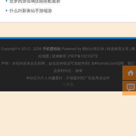
造梦西游琉璃技能搭配最新
什么叫新诛仙手游端游
Copyright © 2012 - 2026
手机壁纸站
Powered by
网站分类目录
|
精选推荐文章
|
网
站地图
|
疑难解答
沪ICP备10210272
声明：本站内容来自互联网，如信息有错误可发邮件到f_fb#foxmail.com说明，我们
会及时纠正，谢谢
本站仅为个人兴趣爱好，不接盈利性广告及商业合作
小男孩