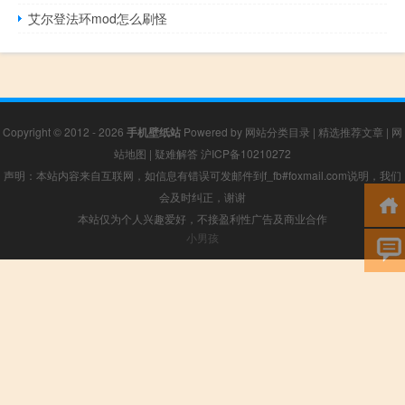
艾尔登法环mod怎么刷怪
Copyright © 2012 - 2026
手机壁纸站
Powered by
网站分类目录
|
精选推荐文章
|
网
站地图
|
疑难解答
沪ICP备10210272
声明：本站内容来自互联网，如信息有错误可发邮件到f_fb#foxmail.com说明，我们
会及时纠正，谢谢
本站仅为个人兴趣爱好，不接盈利性广告及商业合作
小男孩