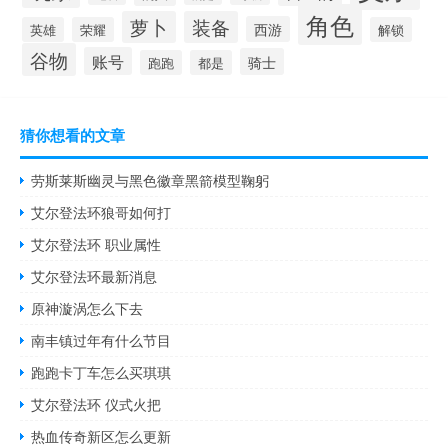
角色
萝卜
装备
西游
英雄
荣耀
解锁
谷物
账号
骑士
跑跑
都是
猜你想看的文章
劳斯莱斯幽灵与黑色徽章黑箭模型鞠躬
艾尔登法环狼哥如何打
艾尔登法环 职业属性
艾尔登法环最新消息
原神漩涡怎么下去
南丰镇过年有什么节目
跑跑卡丁车怎么买琪琪
艾尔登法环 仪式火把
热血传奇新区怎么更新