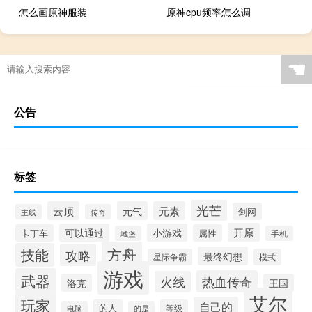
怎么画原神服装
原神cpu频率怎么调
☚
公告
标签
光芒
云顶
元气
元素
剑网
主线
传奇
开原
可以通过
小游戏
卡丁车
属性
城堡
手机
方舟
技能
攻略
最终幻想
星际争霸
模式
游戏
武器
热血传奇
火线
洛克
王国
艾尔
玩家
自己的
的人
等级
电脑
的是