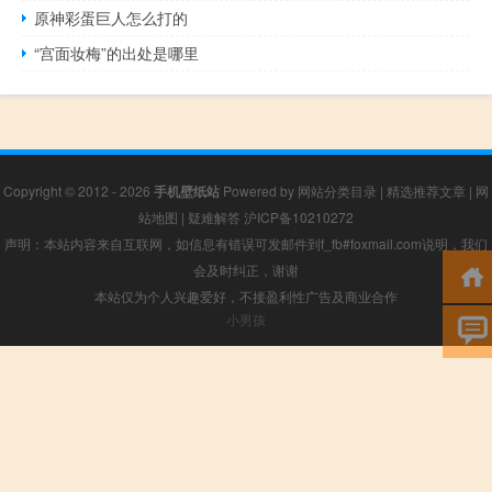
原神彩蛋巨人怎么打的
“宫面妆梅”的出处是哪里
Copyright © 2012 - 2026
手机壁纸站
Powered by
网站分类目录
|
精选推荐文章
|
网
站地图
|
疑难解答
沪ICP备10210272
声明：本站内容来自互联网，如信息有错误可发邮件到f_fb#foxmail.com说明，我们
会及时纠正，谢谢
本站仅为个人兴趣爱好，不接盈利性广告及商业合作
小男孩