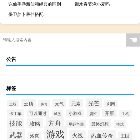
诛仙手游新仙和经典的区别
衡水春节浇小麦吗
保卫萝卜最佳搭配
☚
公告
标签
光芒
云顶
元气
元素
剑网
主线
传奇
开原
可以通过
小游戏
卡丁车
属性
城堡
手机
方舟
技能
攻略
最终幻想
星际争霸
模式
游戏
武器
热血传奇
火线
洛克
王国