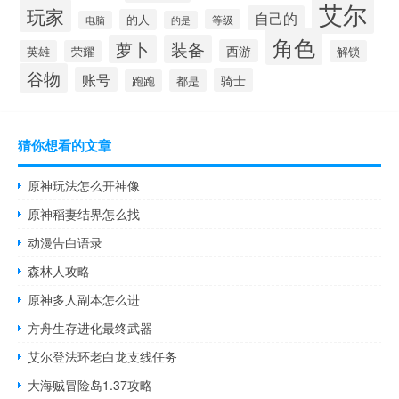
艾尔
玩家
自己的
的人
等级
电脑
的是
角色
萝卜
装备
西游
英雄
荣耀
解锁
谷物
账号
骑士
跑跑
都是
猜你想看的文章
原神玩法怎么开神像
原神稻妻结界怎么找
动漫告白语录
森林人攻略
原神多人副本怎么进
方舟生存进化最终武器
艾尔登法环老白龙支线任务
大海贼冒险岛1.37攻略