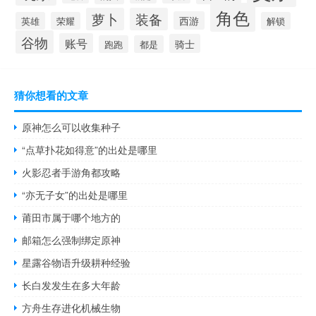
角色
萝卜
装备
西游
英雄
荣耀
解锁
谷物
账号
骑士
跑跑
都是
猜你想看的文章
原神怎么可以收集种子
“点草扑花如得意”的出处是哪里
火影忍者手游角都攻略
“亦无子女”的出处是哪里
莆田市属于哪个地方的
邮箱怎么强制绑定原神
星露谷物语升级耕种经验
长白发发生在多大年龄
方舟生存进化机械生物