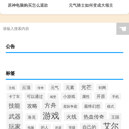
原神电脑购买怎么退款
元气骑士如何变成大领主
☚
公告
标签
光芒
云顶
元气
元素
剑网
主线
传奇
开原
可以通过
小游戏
卡丁车
属性
城堡
手机
方舟
技能
攻略
最终幻想
星际争霸
模式
游戏
武器
热血传奇
火线
洛克
王国
艾尔
玩家
自己的
的人
等级
电脑
的是