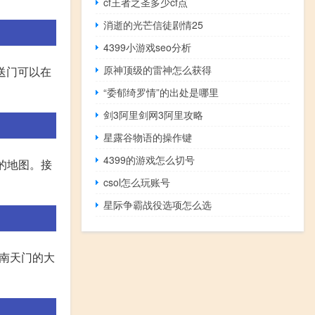
cf王者之圣多少cf点
消逝的光芒信徒剧情25
4399小游戏seo分析
原神顶级的雷神怎么获得
传送门可以在
“委郁绮罗情”的出处是哪里
剑3阿里剑网3阿里攻略
星露谷物语的操作键
4399的游戏怎么切号
的地图。接
csol怎么玩账号
星际争霸战役选项怎么选
前往南天门的大