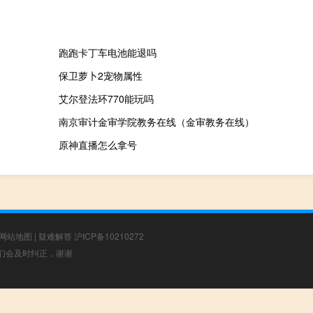
跑跑卡丁车电池能退吗
保卫萝卜2宠物属性
艾尔登法环770能玩吗
南京审计金审学院教务在线（金审教务在线）
原神直播怎么拿号
网站地图
|
疑难解答
沪ICP备10210272
，我们会及时纠正，谢谢