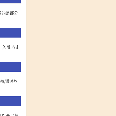
意的是部分
进入后,点击
领,通过然
可以开启归