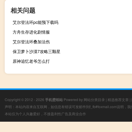
相关问题
艾尔登法环pc能预下载吗
方舟生存进化剧情服
艾尔登法环叠加法伤
保卫萝卜沙漠7攻略三颗星
原神追忆老爷怎么打
Copyright © 2012 - 2026
手机壁纸站
Powered by
网站分类目录
|
精选推荐文章
|
声明：本站内容来自互联网，如信息有错误可发邮件到f_fb#foxmail.com说明
本站仅为个人兴趣爱好，不接盈利性广告及商业合作