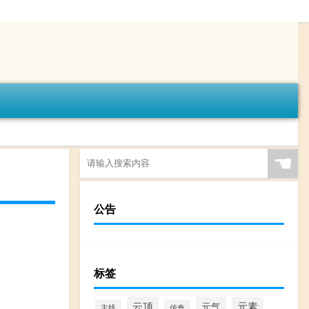
☚
公告
标签
云顶
元气
元素
主线
传奇