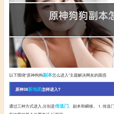
副本
以下围绕“原神狗狗
怎么进入”主题解决网友的困惑
新地图
原神38
怎样进入?
传送门
通过三种方式进入,分别是
、副本和瞬移。 1. 传