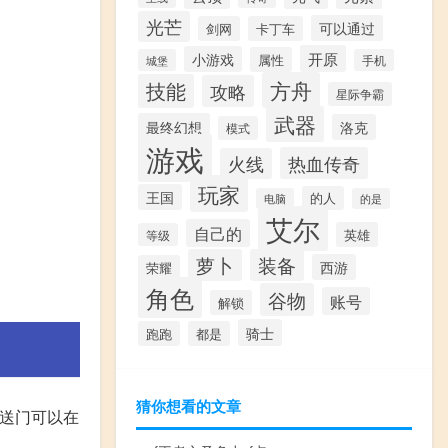
光芒
可以通过
剑网
卡丁车
开原
小游戏
属性
城堡
手机
方舟
技能
攻略
星际争霸
武器
最终幻想
洛克
模式
游戏
热血传奇
火线
玩家
王国
的人
电脑
的是
艾尔
自己的
英雄
等级
萝卜
装备
西游
荣耀
角色
谷物
账号
解锁
骑士
跑跑
都是
猜你想看的文章
传送门可以在