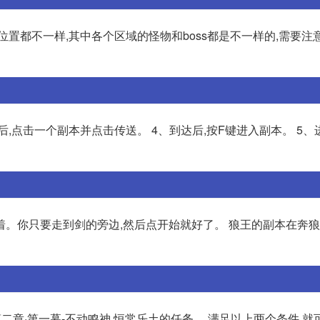
位置都不一样,其中各个区域的怪物和boss都是不一样的,需要注
开后,点击一个副本并点击传送。 4、到达后,按F键进入副本。 5、
。你只要走到剑的旁边,然后点开始就好了。 狼王的副本在奔狼
第二章·第一幕-不动鸣神,恒常乐土的任务。 满足以上两个条件,就