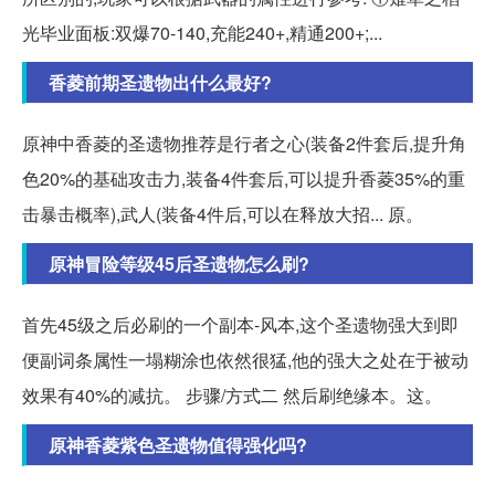
光毕业面板:双爆70-140,充能240+,精通200+;...
香菱前期圣遗物出什么最好?
原神中香菱的圣遗物推荐是行者之心(装备2件套后,提升角
色20%的基础攻击力,装备4件套后,可以提升香菱35%的重
击暴击概率),武人(装备4件后,可以在释放大招... 原。
原神冒险等级45后圣遗物怎么刷?
首先45级之后必刷的一个副本-风本,这个圣遗物强大到即
便副词条属性一塌糊涂也依然很猛,他的强大之处在于被动
效果有40%的减抗。 步骤/方式二 然后刷绝缘本。这。
原神香菱紫色圣遗物值得强化吗?