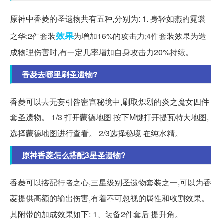
原神中香菱的圣遗物共有五种,分别为: 1. 身轻如燕的霓裳
效果
之华:2件套装
为增加15%的攻击力;4件套装效果为造
成物理伤害时,有一定几率增加自身攻击力20%持续。
香菱去哪里刷圣遗物?
香菱可以去无妄引咎密宫秘境中,刷取炽烈的炎之魔女四件
套圣遗物。 1/3 打开蒙德地图 按下M键打开提瓦特大地图,
选择蒙德地图进行查看。 2/3选择秘境 在纯水精。
原神香菱怎么搭配3星圣遗物?
香菱可以搭配行者之心,三星级别圣遗物套装之一,可以为香
菱提供高额的输出伤害,有着不可忽视的属性和收割效果。
其附带的加成效果如下: 1、装备2件套后 提升角。