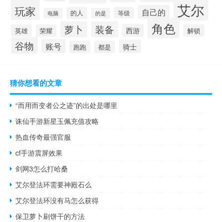
艾尔
玩家
自己的
的人
等级
电脑
的是
角色
萝卜
装备
西游
英雄
荣耀
解锁
谷物
账号
骑士
跑跑
都是
猜你想看的文章
“而用而变者公之迹”的出处是哪里
诛仙手游新星玉佩充值攻略
热血传奇最强官服
cf手游震屏效果
剑网3怎么打哈桑
艾尔登法环需要神殿石么
艾尔登法环没有马怎么获得
保卫萝卜刷饼干的方法