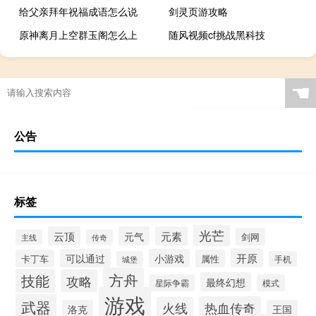
给父亲拜年祝福成语怎么说
剑灵页游攻略
原神离月上空群玉阁怎么上
随风视频cf挑战黑科技
☚
公告
标签
光芒
云顶
元气
元素
剑网
主线
传奇
开原
可以通过
小游戏
卡丁车
属性
城堡
手机
方舟
技能
攻略
最终幻想
星际争霸
模式
游戏
武器
热血传奇
火线
洛克
王国