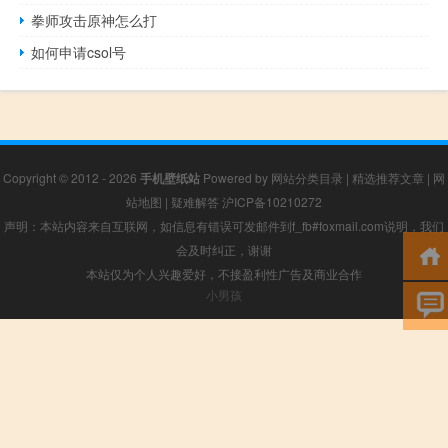
拳师攻击原神怎么打
如何申请csol号
Copyright © 2012 - 2026
手机壁纸站
Powered by
网站分类目录
|
精选推荐文章
|
网
站地图
|
疑难解答
沪ICP备10210272
声明：本站内容来自互联网，如信息有错误可发邮件到f_fb#foxmail.com说明，我们
会及时纠正，谢谢
本站仅为个人兴趣爱好，不接盈利性广告及商业合作
小男孩