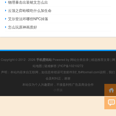
物理暴击出装铭文怎么出
云顶之弈蛤蟆吃什么加生命
艾尔登法环哪些NPC掉落
怎么玩原神画质好
Copyright © 2012 - 2026
手机壁纸站
Powered by
网站分类目录
|
精选推荐文章
|
网
站地图
|
疑难解答
沪ICP备10210272
声明：本站内容来自互联网，如信息有错误可发邮件到f_fb#foxmail.com说明，我们
会及时纠正，谢谢
本站仅为个人兴趣爱好，不接盈利性广告及商业合作
小男孩