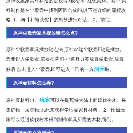
原神收集家具材料指的是获得3根松木+红色染料。其中,染
料制作是在尘歌壶中找到阿圆合成的,以下是详细的流程攻
略: 1、与【和裕茶馆】的刘苏进行对话。 2、前往。
原神尘歌壶家具摆放键怎么点?
原神尘歌壶家具摆放键点法 原神pc端尘歌壶F键是摆放。
想要进入尘歌壶,需要在背包-小道具页签放置尘歌壶,放置
洞天
好后,点击进入尘歌壶,即可进入自己的一方
啦。
原神壶材料怎么弄?
玩家
原神壶材料: 1、
可以在提瓦特大陆上面砍伐树木、采
集矿物、采集物,以此来获得尘歌壶家具材料。 2、比如玩
家可以通过砍伐树木得到制作家具所需的木材,得到。
原神壶怎么换房子?