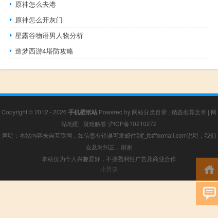
原神怎么去港
原神怎么开灰门
星露谷物语男人物分析
造梦西游4塔防攻略
Copyright © 2012 - 2026
手机壁纸站
Powered by
网站分类目录
|
精选推荐文章
|
网
站地图
|
疑难解答
沪ICP备10210272
声明：本站内容来自互联网，如信息有错误可发邮件到f_fb#foxmail.com说明，我们
会及时纠正，谢谢
本站仅为个人兴趣爱好，不接盈利性广告及商业合作
小男孩