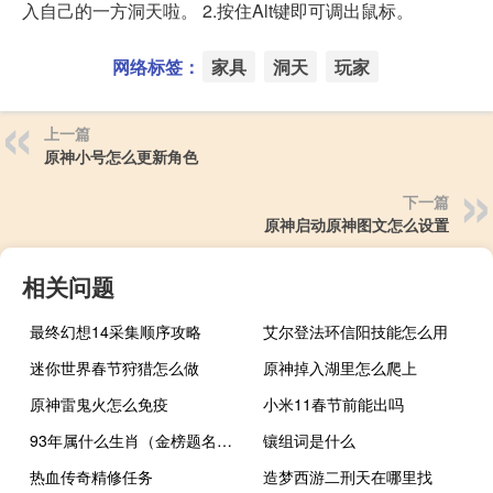
入自己的一方洞天啦。 2.按住Alt键即可调出鼠标。
网络标签：
家具
洞天
玩家
上一篇
原神小号怎么更新角色
下一篇
原神启动原神图文怎么设置
相关问题
最终幻想14采集顺序攻略
艾尔登法环信阳技能怎么用
迷你世界春节狩猎怎么做
原神掉入湖里怎么爬上
原神雷鬼火怎么免疫
小米11春节前能出吗
93年属什么生肖（金榜题名居第一打一生肖）
镶组词是什么
热血传奇精修任务
造梦西游二刑天在哪里找