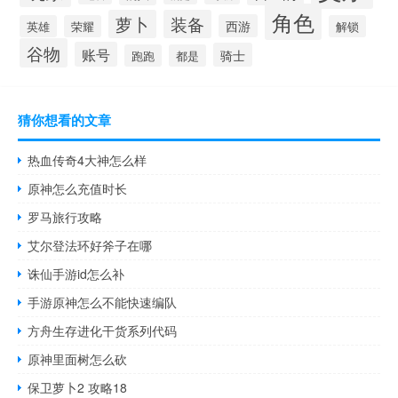
角色
萝卜
装备
西游
英雄
荣耀
解锁
谷物
账号
骑士
跑跑
都是
猜你想看的文章
热血传奇4大神怎么样
原神怎么充值时长
罗马旅行攻略
艾尔登法环好斧子在哪
诛仙手游id怎么补
手游原神怎么不能快速编队
方舟生存进化干货系列代码
原神里面树怎么砍
保卫萝卜2 攻略18