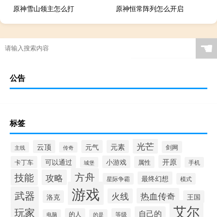
原神雪山领主怎么打
原神恒常阵列怎么开启
☚
公告
标签
光芒
云顶
元气
元素
剑网
主线
传奇
开原
可以通过
小游戏
卡丁车
属性
城堡
手机
方舟
技能
攻略
最终幻想
星际争霸
模式
游戏
武器
热血传奇
火线
洛克
王国
艾尔
玩家
自己的
的人
等级
电脑
的是