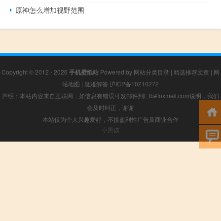
原神怎么增加视野范围
Copyright © 2012 - 2026
手机壁纸站
Powered by
网站分类目录
|
精选推荐文章
|
网
站地图
|
疑难解答
沪ICP备10210272
声明：本站内容来自互联网，如信息有错误可发邮件到f_fb#foxmail.com说明，我们
会及时纠正，谢谢
本站仅为个人兴趣爱好，不接盈利性广告及商业合作
小男孩