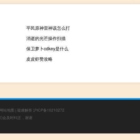
平民原神雷神该怎么打
消逝的光芒操作扫描
保卫萝卜cdkey是什么
皮皮虾赞攻略
网站地图
|
疑难解答
沪ICP备10210272
，我们会及时纠正，谢谢