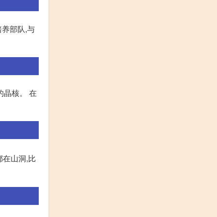
养部队,与
晶核。 在
都在山洞,比