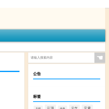
☚
公告
标签
云顶
元气
元素
主线
传奇