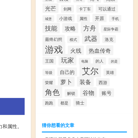
光芒
可以通过
剑网
卡丁车
开原
小游戏
属性
城堡
手机
方舟
技能
攻略
星际争霸
武器
最终幻想
洛克
模式
游戏
热血传奇
火线
玩家
王国
的人
电脑
的是
艾尔
自己的
英雄
等级
萝卜
装备
西游
荣耀
角色
谷物
账号
解锁
骑士
跑跑
都是
猜你想看的文章
力和属性。