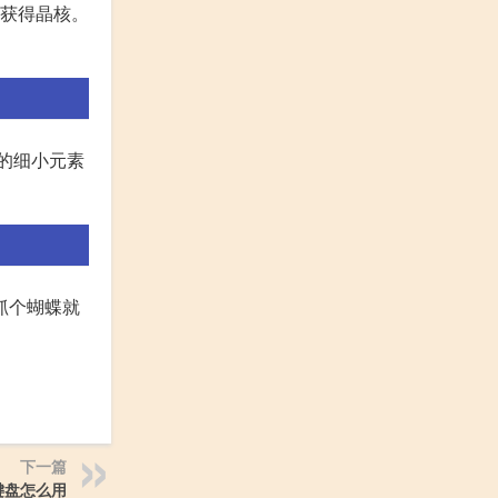
域获得晶核。
的细小元素
抓个蝴蝶就
下一篇
键盘怎么用