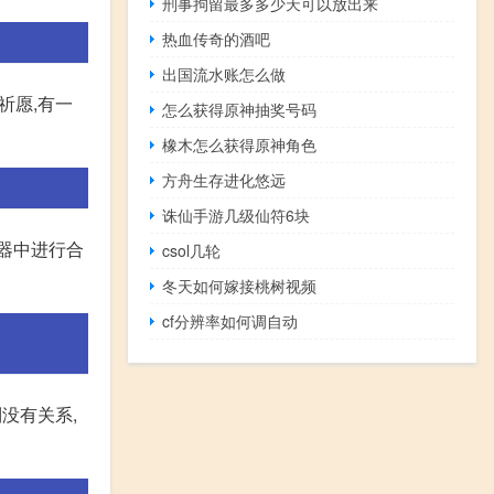
刑事拘留最多多少天可以放出来
热血传奇的酒吧
出国流水账怎么做
祈愿,有一
怎么获得原神抽奖号码
橡木怎么获得原神角色
方舟生存进化悠远
诛仙手游几级仙符6块
器中进行合
csol几轮
冬天如何嫁接桃树视频
cf分辨率如何调自动
没有关系,