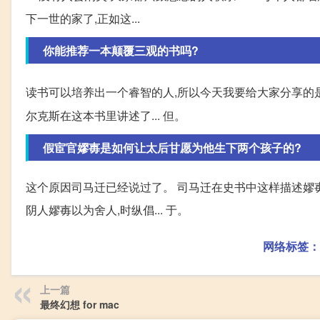
下一世的家了,正如这...
你能推荐一本颠覆三观的书吗?
读书可以培养出一个睿智的人,所以今天我要给大家分享的是
尔克斯在这本书里讲述了... 但。
假宦官嫪毐是如何让太后甘愿为他生下两个孩子的?
这个原因司马迁已经说过了。 司马迁在史书中这样描述嫪毐
阴人嫪毐以为舍人,时纵倡... 于。
网络标签：
上一篇
最终幻想 for mac