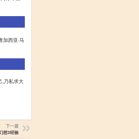
作者加西亚·马
己,乃私求大
下一篇
幻想3经验