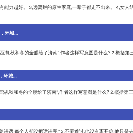
越有能力越好。 3,远离烂的原生家庭,一辈子都走不出来。 4,女人
，环城...
西湖,秋和冬的全赐给了济南”,作者这样写意图是什么? 2.概括第
城...
西湖,秋和冬的全赐给了济南”,作者这样写意图是什么? 2.概括第
都着急讲话,每个人都没把话讲完.” 3.不要难过,他没有离开你,他只