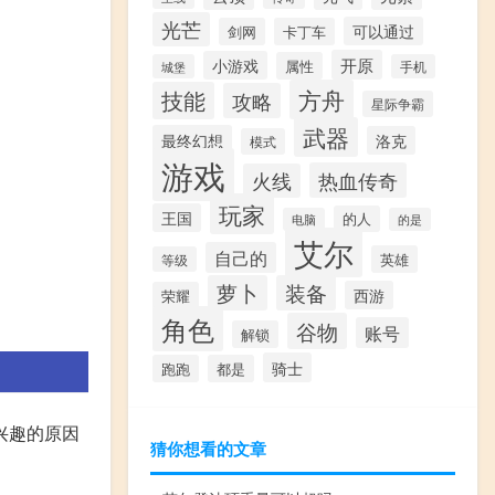
光芒
可以通过
剑网
卡丁车
开原
小游戏
属性
城堡
手机
方舟
技能
攻略
星际争霸
武器
最终幻想
洛克
模式
游戏
热血传奇
火线
玩家
王国
的人
电脑
的是
艾尔
自己的
英雄
等级
萝卜
装备
西游
荣耀
角色
谷物
账号
解锁
骑士
跑跑
都是
兴趣的原因
猜你想看的文章