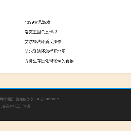
4399古风游戏
洛克王国总是卡掉
艾尔登法环盾反操作
艾尔登法环怎样开地图
方舟生存进化玛瑙螺的食物
网站地图
|
疑难解答
沪ICP备10210272
，我们会及时纠正，谢谢