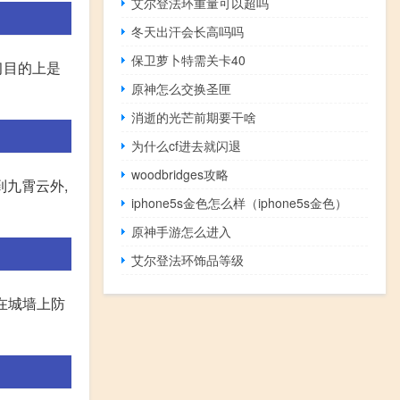
艾尔登法环重量可以超吗
冬天出汗会长高吗吗
保卫萝卜特需关卡40
习目的上是
原神怎么交换圣匣
消逝的光芒前期要干啥
为什么cf进去就闪退
woodbridges攻略
到九霄云外,
iphone5s金色怎么样（iphone5s金色）
原神手游怎么进入
艾尔登法环饰品等级
在城墙上防