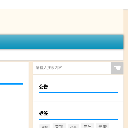
☚
公告
标签
云顶
元气
元素
主线
传奇