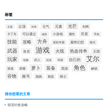
标签
光芒
云顶
元气
元素
剑网
主线
传奇
开原
可以通过
小游戏
卡丁车
属性
城堡
手机
方舟
技能
攻略
最终幻想
星际争霸
模式
游戏
武器
热血传奇
火线
洛克
王国
艾尔
玩家
自己的
的人
等级
电脑
的是
角色
萝卜
装备
西游
英雄
荣耀
解锁
谷物
账号
骑士
跑跑
都是
猜你想看的文章
胡克钓鱼攻略