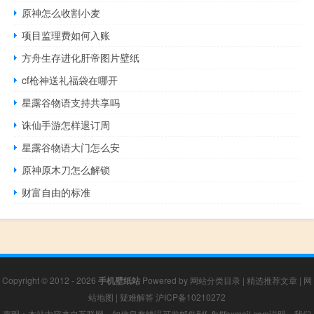
原神怎么收割小麦
项目监理费如何入账
方舟生存进化肝帝图片壁纸
cf枪神送礼福袋在哪开
星露谷物语支持共享吗
诛仙手游怎样退订周
星露谷物语大门怎么安
原神原木刀怎么解锁
财富自由的标准
Copyright © 2012 - 2026
手机壁纸站
Powered by
网站分类目录
|
精选推荐文章
|
网
站地图
|
疑难解答
沪ICP备10210272
声明：本站内容来自互联网，如信息有错误可发邮件到f_fb#foxmail.com说明，我们