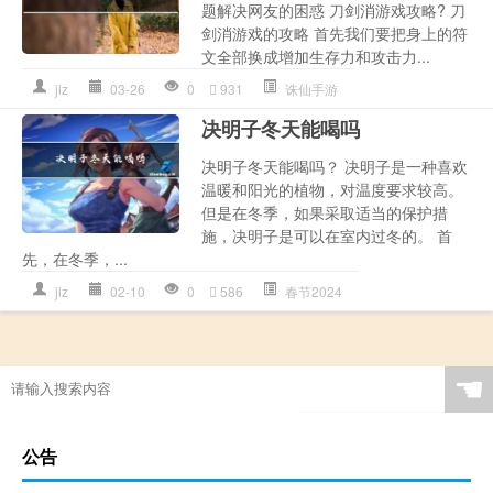
题解决网友的困惑 刀剑消游戏攻略? 刀
剑消游戏的攻略 首先我们要把身上的符
文全部换成增加生存力和攻击力...
jlz
03-26
0
931
诛仙手游
决明子冬天能喝吗
决明子冬天能喝吗？ 决明子是一种喜欢
温暖和阳光的植物，对温度要求较高。
但是在冬季，如果采取适当的保护措
施，决明子是可以在室内过冬的。 首
先，在冬季，...
jlz
02-10
0
586
春节2024
☚
公告