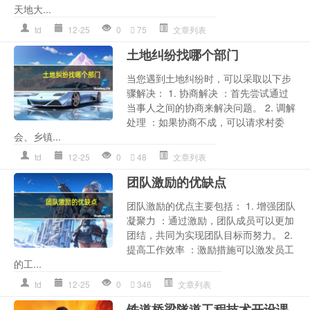
天地大...
td
12-25
0
75
文章列表
土地纠纷找哪个部门
当您遇到土地纠纷时，可以采取以下步
骤解决： 1. 协商解决 ：首先尝试通过
当事人之间的协商来解决问题。 2. 调解
处理 ：如果协商不成，可以请求村委
会、乡镇...
td
12-25
0
48
文章列表
团队激励的优缺点
团队激励的优点主要包括： 1. 增强团队
凝聚力 ：通过激励，团队成员可以更加
团结，共同为实现团队目标而努力。 2.
提高工作效率 ：激励措施可以激发员工
的工...
td
12-25
0
346
文章列表
铁道桥梁隧道工程技术开设课