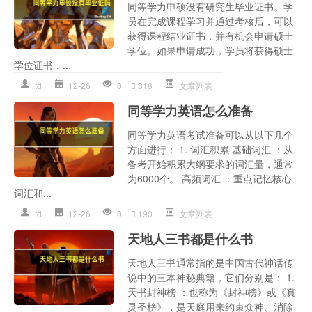
同等学力申硕没有研究生毕业证书。学
员在完成课程学习并通过考核后，可以
获得课程结业证书，并有机会申请硕士
学位。如果申请成功，学员将获得硕士
学位证书，...
td
12-26
0
318
文章列表
同等学力英语怎么准备
同等学力英语考试准备可以从以下几个
方面进行： 1. 词汇积累 基础词汇 ：从
备考开始积累大纲要求的词汇量，通常
为6000个。 高频词汇 ：重点记忆核心
词汇和...
td
12-26
0
190
文章列表
天地人三书都是什么书
天地人三书通常指的是中国古代神话传
说中的三本神秘典籍，它们分别是： 1.
天书封神榜 ：也称为《封神榜》或《真
灵圣榜》，是天庭用来约束众神、消除