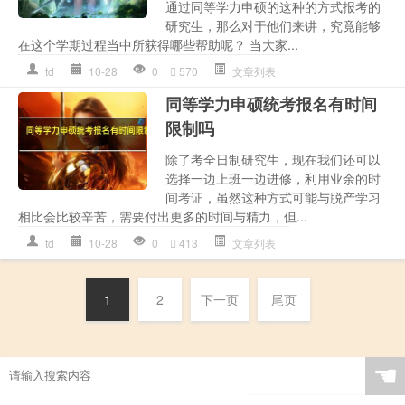
通过同等学力申硕的这种的方式报考的
研究生，那么对于他们来讲，究竟能够
在这个学期过程当中所获得哪些帮助呢？ 当大家...
td
10-28
0
570
文章列表
同等学力申硕统考报名有时间
限制吗
除了考全日制研究生，现在我们还可以
选择一边上班一边进修，利用业余的时
间考证，虽然这种方式可能与脱产学习
相比会比较辛苦，需要付出更多的时间与精力，但...
td
10-28
0
413
文章列表
1
2
下一页
尾页
☚