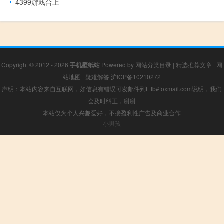
4399游戏合上
Copyright © 2012 - 2026
手机壁纸站
Powered by
网站分类目录
|
精选推荐文章
|
网
站地图
|
疑难解答
沪ICP备10210272
声明：本站内容来自互联网，如信息有错误可发邮件到f_fb#foxmail.com说明，我们
会及时纠正，谢谢
本站仅为个人兴趣爱好，不接盈利性广告及商业合作
小男孩