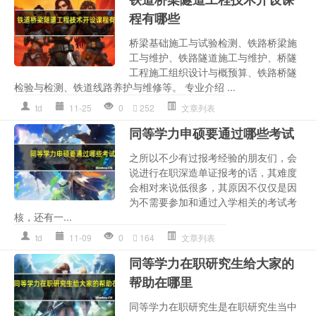
程有哪些
桥梁基础施工与试验检测、铁路桥梁施
工与维护、铁路隧道施工与维护、桥隧
工程施工组织设计与概预算、铁路桥隧
检验与检测、铁道线路养护与维修等。 专业介绍 ...
td
11-25
0
252
文章列表
同等学力申硕要通过哪些考试
之所以不少有过报考经验的朋友们，会
说进行在职深造单证报考的话，其难度
会相对来说低很多，其原因不仅仅是因
为不需要参加和通过入学相关的考试考
核，还有一...
td
11-09
0
164
文章列表
同等学力在职研究生给大家的
帮助在哪里
同等学力在职研究生是在职研究生当中