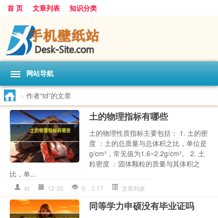
首 页
文章列表
知识分类
网站导航
>
作者“td”的文章
土的物理指标有哪些
土的物理性质指标主要包括： 1. 土的密
度 ：土的总质量与总体积之比，单位是
g/cm³，常见值为1.6~2.2g/cm³。 2. 土
粒密度 ：固体颗粒的质量与其体积之
比，单...
td
12-30
0
17
文章列表
同等学力申硕没有毕业证吗