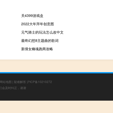
关4399游戏盒
2022大年拜年创意图
元气骑士的玩法怎么改中文
最终幻想8主题曲的歌词
新倩女幽魂跑商攻略
网站地图
|
疑难解答
沪ICP备10210272
，我们会及时纠正，谢谢