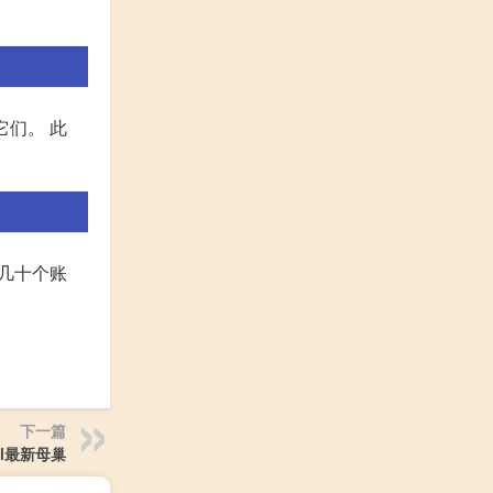
它们。 此
册几十个账
下一篇
ol最新母巢