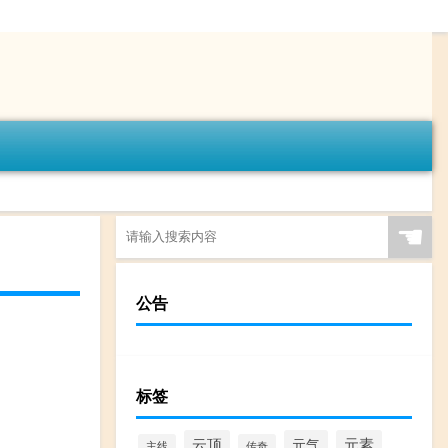
☚
公告
标签
云顶
元气
元素
主线
传奇