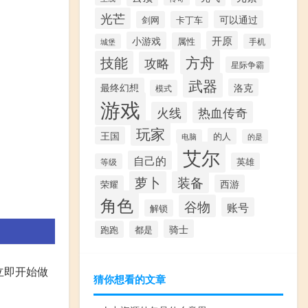
光芒
可以通过
剑网
卡丁车
开原
小游戏
属性
城堡
手机
方舟
技能
攻略
星际争霸
武器
最终幻想
洛克
模式
游戏
热血传奇
火线
玩家
王国
的人
电脑
的是
艾尔
自己的
英雄
等级
萝卜
装备
西游
荣耀
角色
谷物
账号
解锁
骑士
跑跑
都是
立即开始做
猜你想看的文章