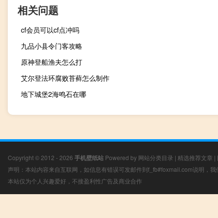
相关问题
cf会员可以cf点冲吗
九品小县令门客攻略
原神登船渔夫怎么打
艾尔登法环腐败苔藓怎么制作
地下城堡2海鸣石在哪
Copyright © 2012 - 2026
手机壁纸站
Powered by
网站分类目录
|
精选推荐文章
|
声明：本站内容来自互联网，如信息有错误可发邮件到f_fb#foxmail.com说明
本站仅为个人兴趣爱好，不接盈利性广告及商业合作