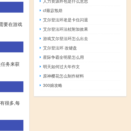
人力资源外包是什么意思
cf最宓氖焙
艾尔登法环老是卡住闪退
需要在游戏
艾尔登法环法杖附加效果
游戏艾尔登法环怎么出去
艾尔登法环 改键盘
星际争霸全明星怎么用
关任务来获
明天如何过大年作文
原神樱花怎么制作材料
300娘攻略
有很多,每