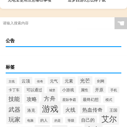
☚
公告
标签
光芒
云顶
元气
元素
剑网
主线
传奇
开原
可以通过
小游戏
卡丁车
属性
城堡
手机
方舟
技能
攻略
最终幻想
星际争霸
模式
游戏
武器
热血传奇
火线
洛克
王国
艾尔
玩家
自己的
的人
等级
电脑
的是