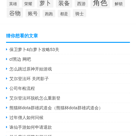
角色
萝卜
装备
西游
英雄
荣耀
解锁
谷物
账号
骑士
跑跑
都是
猜你想看的文章
保卫萝卜4白萝卜攻略53关
cf黑边 网吧
怎么跳过原神开始游戏
艾尔登法环 关闭影子
公司年检流程
艾尔登法环脱机怎么重新登
熊猫杯dota群雄武道会（熊猫杯dota群雄武道会）
过年僧人如何问候
诛仙手游如何申请退款