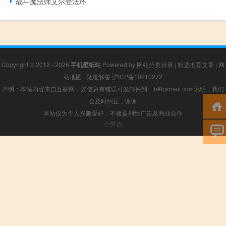
战斗魔法师艾尔登法环
Copyright © 2012 - 2026
手机壁纸站
Powered by
网站分类目录
|
精选推荐文章
|
网
站地图
|
疑难解答
沪ICP备10210272
声明：本站内容来自互联网，如信息有错误可发邮件到f_fb#foxmail.com说明，我们
会及时纠正，谢谢
本站仅为个人兴趣爱好，不接盈利性广告及商业合作
小男孩