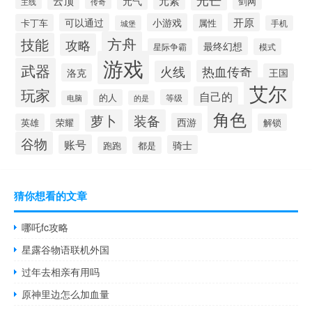
云顶
元气
元素
剑网
主线
传奇
开原
可以通过
小游戏
卡丁车
属性
城堡
手机
方舟
技能
攻略
最终幻想
星际争霸
模式
游戏
武器
热血传奇
火线
洛克
王国
艾尔
玩家
自己的
的人
等级
电脑
的是
角色
萝卜
装备
西游
英雄
荣耀
解锁
谷物
账号
骑士
跑跑
都是
猜你想看的文章
哪吒fc攻略
星露谷物语联机外国
过年去相亲有用吗
原神里边怎么加血量