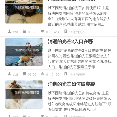
以下围绕“消逝的光芒如何使用钱”主题
解决网友的困惑 消逝的光芒怎么刷现
金? 白天刷法:去有卖东西的地方然后去
最近的洞穴,携带蓝武器,用大范围...
xsd
03-26
0
414
消逝的光芒
消逝的光芒2入口在哪
以下围绕“消逝的光芒2入口在哪”主题解
决网友的困惑 消逝的光芒洞窟怎么去?
1. 前往摩天岭东南方向的洞窟区域,寻找
入口。消逝的光芒洞窟位于摩...
xsd
03-26
0
199
消逝的光芒
消逝的光芒如何破突袭
以下围绕“消逝的光芒如何破突袭”主题
解决网友的困惑 地狱突袭破坏束缚怎么
过? 地狱突袭破坏束缚通过方法如下: 顺
着烟雾走,先往左钻洞,再从上面...
xsd
03-26
0
718
消逝的光芒