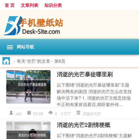
首 页
文章列表
知识分类
网站导航
>
有关“光芒”的文章
- 第6页
消逝的光芒暴徒哪里刷
以下围绕“消逝的光芒暴徒哪里刷”主题
解决网友的困惑 消逝的光芒怎么在竞技
场中活下来? 1. 消逝的光芒主线竞技场
中正和布莱肯说着话,闻听窗外传...
xsd
03-26
0
577
消逝的光芒
消逝的光芒2剧情梗概
以下围绕“消逝的光芒2剧情梗概”主题解