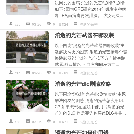
决网友的困惑 消逝的光芒2剧情? 剧情
如下∶ 因为GRE研究2014年爆发变种病
毒THV,而病毒再次泄漏。 防疫无法...
xsd
03-26
0
824
消逝的光芒
消逝的光芒武器在哪改装
以下围绕“消逝的光芒武器在哪改装”主
题解决网友的困惑 消逝的光芒按哪个键
换装武器? 消逝的光芒按下方向键换装
武器,默认情况下,向右和向左方向...
xsd
03-26
0
483
消逝的光芒
消逝的光芒dlc剧情攻略
以下围绕“消逝的光芒dlc剧情攻略”主题
解决网友的困惑 消逝的光芒怎么用DL
C? 如果您想在游戏中使用《消逝的光
芒》的DLC,您需要先购买该DLC并将...
xsd
03-26
0
671
消逝的光芒
消逝的光芒如何使用钱