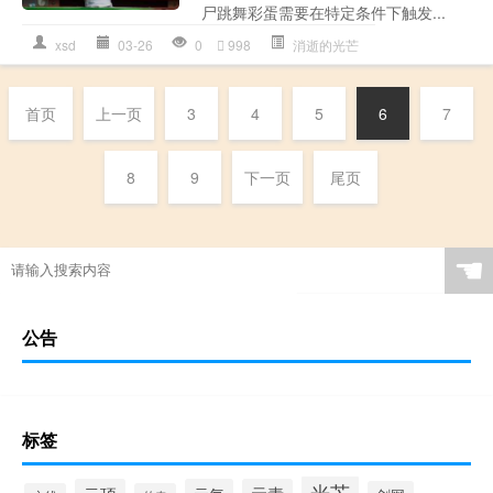
尸跳舞彩蛋需要在特定条件下触发...
xsd
03-26
0
998
消逝的光芒
首页
上一页
3
4
5
6
7
8
9
下一页
尾页
☚
公告
标签
光芒