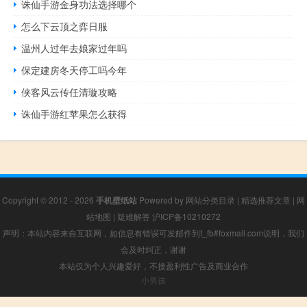
诛仙手游金身功法选择哪个
怎么下云顶之弈日服
温州人过年去娘家过年吗
保定建房冬天停工吗今年
侠客风云传任清璇攻略
诛仙手游红苹果怎么获得
Copyright © 2012 - 2026
手机壁纸站
Powered by
网站分类目录
|
精选推荐文章
|
网
站地图
|
疑难解答
沪ICP备10210272
声明：本站内容来自互联网，如信息有错误可发邮件到f_fb#foxmail.com说明，我们
会及时纠正，谢谢
本站仅为个人兴趣爱好，不接盈利性广告及商业合作
小男孩