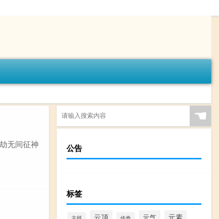
☚
永劫无间征神
公告
标签
云顶
元气
元素
主线
传奇