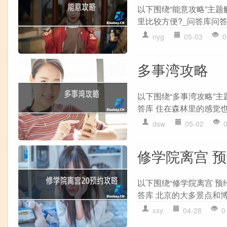
以下围绕“能意攻略”主题
里比较方便?_问答库问答 
nyg
05-03
0
多事湾攻略
以下围绕“多事湾攻略”主
答库 住在森林里的感觉也
dsw
05-02
修学院离宫 
以下围绕“修学院离宫 预
答库 北京的大多景点和博
xxy
04-28
0