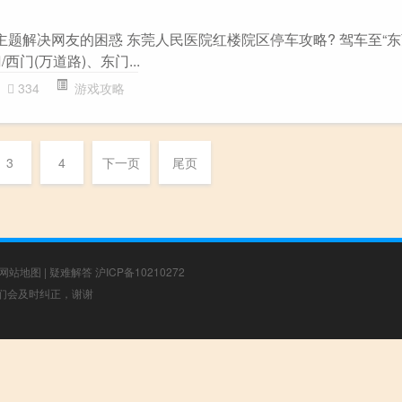
主题解决网友的困惑 东莞人民医院红楼院区停车攻略? 驾车至“
/西门(万道路)、东门...
334
游戏攻略
3
4
下一页
尾页
网站地图
|
疑难解答
沪ICP备10210272
，我们会及时纠正，谢谢