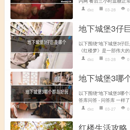
内网 餐后三小时血糖正常
dxc
03-28
0
地下城堡3仔
以下围绕“地下城堡3仔
《红楼梦》是一部伟大的作
dxc
03-28
0
地下城堡3哪
以下围绕“地下城堡3哪
答库问答 - 问答库 一样了
dxc
03-27
0
红楼生活攻略