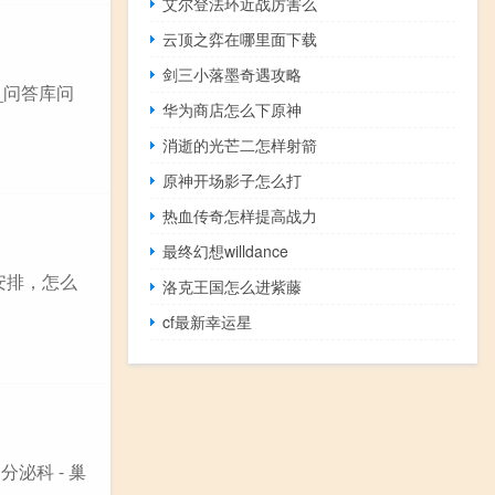
艾尔登法环近战厉害么
云顶之弈在哪里面下载
剑三小落墨奇遇攻略
_问答库问
华为商店怎么下原神
消逝的光芒二怎样射箭
原神开场影子怎么打
热血传奇怎样提高战力
最终幻想willdance
安排，怎么
洛克王国怎么进紫藤
cf最新幸运星
泌科 - 巢