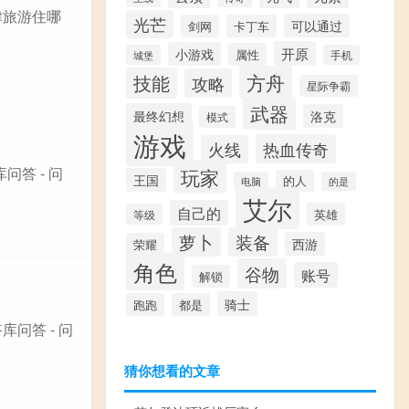
津旅游住哪
光芒
可以通过
剑网
卡丁车
开原
小游戏
属性
城堡
手机
方舟
技能
攻略
星际争霸
武器
最终幻想
洛克
模式
游戏
热血传奇
火线
答 - 问
玩家
王国
的人
电脑
的是
艾尔
自己的
英雄
等级
萝卜
装备
西游
荣耀
角色
谷物
账号
解锁
骑士
跑跑
都是
问答 - 问
猜你想看的文章