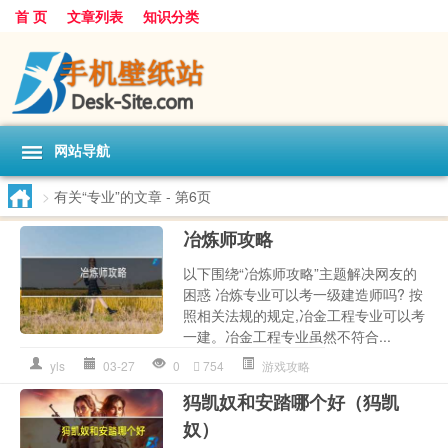
首 页
文章列表
知识分类
网站导航
>
有关“专业”的文章
- 第6页
冶炼师攻略
以下围绕“冶炼师攻略”主题解决网友的
困惑 冶炼专业可以考一级建造师吗? 按
照相关法规的规定,冶金工程专业可以考
一建。冶金工程专业虽然不符合...
yls
03-27
0
754
游戏攻略
犸凯奴和安踏哪个好（犸凯
奴）