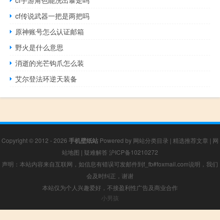
cf手游角色能洗出暴走吗
cf传说武器一把是两把吗
原神账号怎么认证邮箱
野火是什么意思
消逝的光芒钩爪怎么装
艾尔登法环逆天装备
Copyright © 2012 - 2026
手机壁纸站
Powered by
网站分类目录
|
精选推荐文章
|
网
站地图
|
疑难解答
沪ICP备10210272
声明：本站内容来自互联网，如信息有错误可发邮件到f_fb#foxmail.com说明，我们
会及时纠正，谢谢
本站仅为个人兴趣爱好，不接盈利性广告及商业合作
小男孩