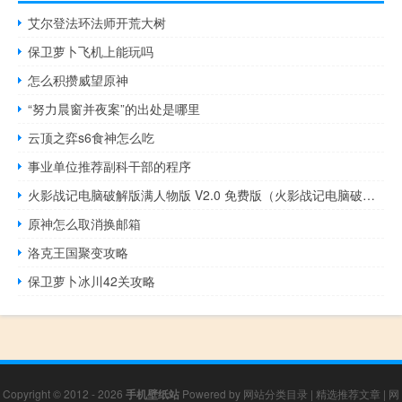
艾尔登法环法师开荒大树
保卫萝卜飞机上能玩吗
怎么积攒威望原神
“努力晨窗并夜案”的出处是哪里
云顶之弈s6食神怎么吃
事业单位推荐副科干部的程序
火影战记电脑破解版满人物版 V2.0 免费版（火影战记电脑破解版满人物版 V2.0 免费版功能简介）
原神怎么取消换邮箱
洛克王国聚变攻略
保卫萝卜冰川42关攻略
Copyright © 2012 - 2026
手机壁纸站
Powered by
网站分类目录
|
精选推荐文章
|
网