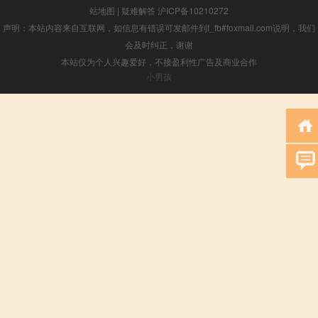
站地图
|
疑难解答
沪ICP备10210272
声明：本站内容来自互联网，如信息有错误可发邮件到f_fb#foxmail.com说明，我们
会及时纠正，谢谢
本站仅为个人兴趣爱好，不接盈利性广告及商业合作
小男孩