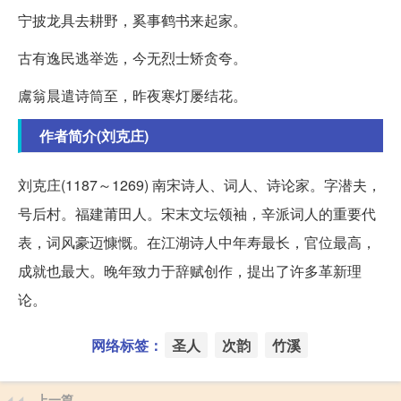
宁披龙具去耕野，奚事鹤书来起家。
古有逸民逃举选，今无烈士矫贪夸。
鬳翁晨遣诗筒至，昨夜寒灯屡结花。
作者简介(刘克庄)
刘克庄(1187～1269) 南宋诗人、词人、诗论家。字潜夫，
号后村。福建莆田人。宋末文坛领袖，辛派词人的重要代
表，词风豪迈慷慨。在江湖诗人中年寿最长，官位最高，
成就也最大。晚年致力于辞赋创作，提出了许多革新理
论。
网络标签：
圣人
次韵
竹溪
上一篇