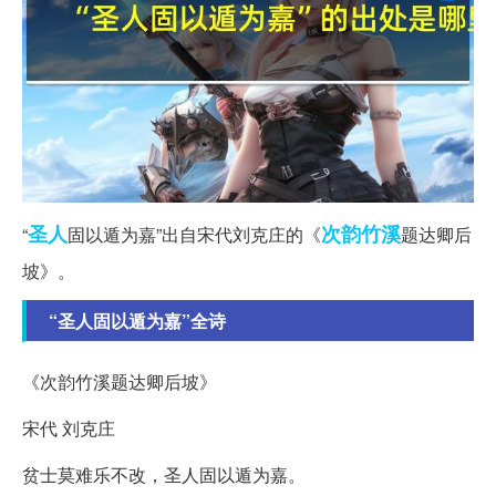
圣人
次韵
竹溪
“
固以遁为嘉”出自宋代刘克庄的《
题达卿后
坡》。
“圣人固以遁为嘉”全诗
《次韵竹溪题达卿后坡》
宋代 刘克庄
贫士莫难乐不改，圣人固以遁为嘉。