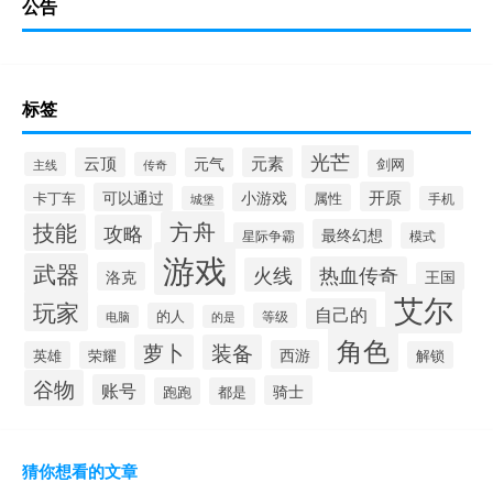
公告
标签
光芒
云顶
元气
元素
剑网
主线
传奇
开原
可以通过
小游戏
卡丁车
属性
城堡
手机
方舟
技能
攻略
最终幻想
星际争霸
模式
游戏
武器
热血传奇
火线
洛克
王国
艾尔
玩家
自己的
的人
等级
电脑
的是
角色
萝卜
装备
西游
英雄
荣耀
解锁
谷物
账号
骑士
跑跑
都是
猜你想看的文章