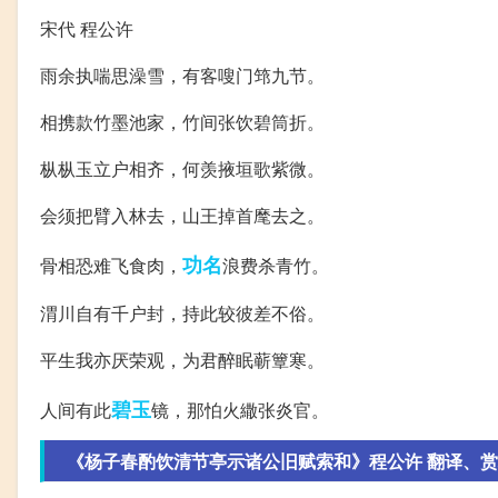
宋代 程公许
雨余执喘思澡雪，有客嗖门筇九节。
相携款竹墨池家，竹间张饮碧筒折。
枞枞玉立户相齐，何羡掖垣歌紫微。
会须把臂入林去，山王掉首麾去之。
功名
骨相恐难飞食肉，
浪费杀青竹。
渭川自有千户封，持此较彼差不俗。
平生我亦厌荣观，为君醉眠蕲簟寒。
碧玉
人间有此
镜，那怕火繖张炎官。
《杨子春酌饮清节亭示诸公旧赋索和》程公许 翻译、