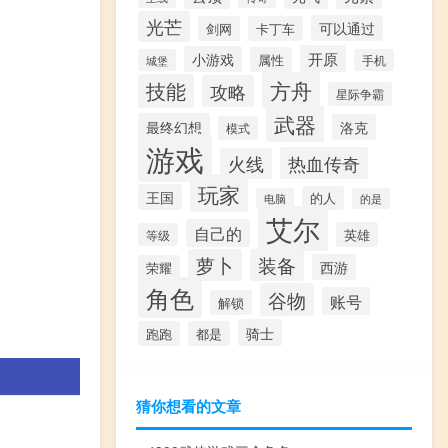
光芒
可以通过
剑网
卡丁车
开原
小游戏
属性
城堡
手机
方舟
技能
攻略
星际争霸
武器
最终幻想
洛克
模式
游戏
热血传奇
火线
玩家
王国
的人
电脑
的是
艾尔
自己的
英雄
等级
萝卜
装备
西游
荣耀
角色
谷物
账号
解锁
骑士
跑跑
都是
猜你想看的文章