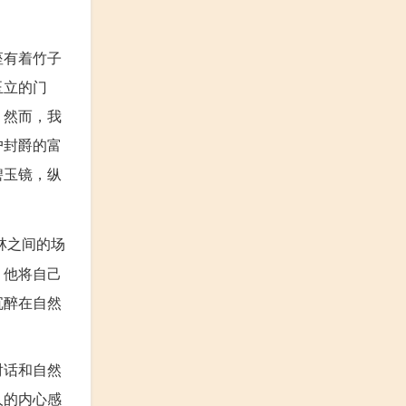
座有着竹子
玉立的门
。然而，我
户封爵的富
碧玉镜，纵
林之间的场
。他将自己
沉醉在自然
对话和自然
人的内心感