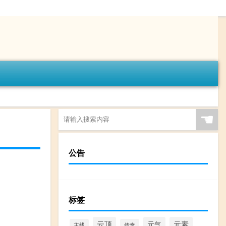
☚
公告
标签
云顶
元气
元素
主线
传奇