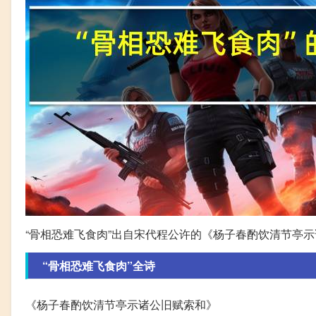
“骨相恐难飞食肉”出自宋代程公许的《杨子春酌饮清节亭
“骨相恐难飞食肉”全诗
《杨子春酌饮清节亭示诸公旧赋索和》