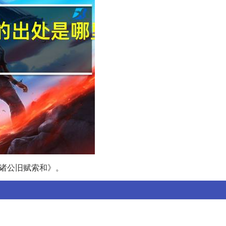
示诸公旧赋索和》。