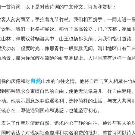
的一首诗词。以下是对该诗词的中文译文、诗意和赏析：
位客人匆匆而至，手拄着九节竹杖。我们相互携手，一同走进一
了饮料。我们一起举杯畅饮。那竹子高高耸立，门户齐整，宛如
往山林，伸展双臂畅游其中，山王也扬起头颅，为我们指引道路
埋没功名，虚度时光，像那青竹一般默默无闻。渭川地区自有千
的场景，愿为你沉醉在简陋的蕲簟寒榻上。人世间若有这样一面
自然
利禄的厌倦和对
山水的向往之情。他将自己与客人相聚在竹
识到那种追求会束缚自己的自由，使他无法像鸟儿一样自由翱翔
心动。他表示愿意放弃追逐名利，选择简朴的生活，与友人共同
玉镜存在，即使遇到困难和诱惑，也能坚守初心。
，表达了作者对清新自然、追求内心宁静的向往。通过与客人的
，同时表达了对现实社会虚浮和功名浪费的批判。整首诗词以诗