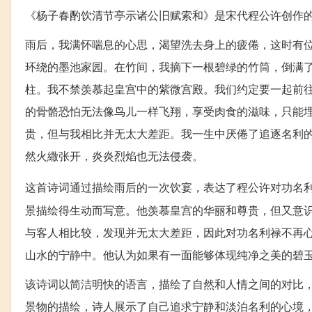
《杨子春酌饮清节亭示诸公旧赋索和》是宋代程公许创作
雨后，我满怀喘息的心思，渴望洗去身上的疲倦，这时有
环绕的墨池家园。在竹间，我摘下一根碧绿的竹筒，倒满
柱。我不禁羡慕起皇宫中的紫微宫殿。我们约定要一起前
的骨骼恐怕无法像鸟儿一样飞翔，享受肉食的滋味，只能
贵，但与我相比并无太大差距。我一生中厌倦了追逐名利
然火繖张开，炎炎烈焰也无法侵袭。
这首诗词通过描绘雨后的一次饮宴，表达了程公许对功名
景描绘得生动而写意。他羡慕皇宫的华丽和尊贵，但又意
与客人相比较，发现并无太大差距，因此对功名利禄不再
山水的宁静中。他认为如果有一面能够体现纯净之美的碧
该诗词以简洁明快的语言，描绘了自然和人情之间的对比
景物的描绘，诗人展示了自己追求宁静和淡泊名利的心境