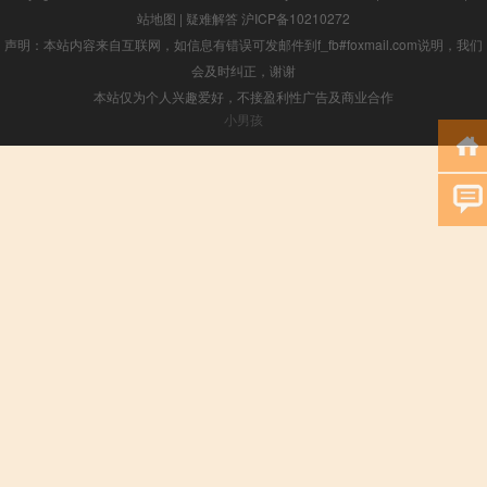
站地图
|
疑难解答
沪ICP备10210272
声明：本站内容来自互联网，如信息有错误可发邮件到f_fb#foxmail.com说明，我们
会及时纠正，谢谢
本站仅为个人兴趣爱好，不接盈利性广告及商业合作
小男孩