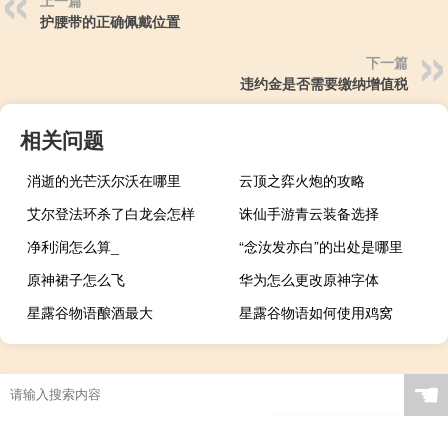
上一篇
护腰带的正确佩戴位置
下一篇
违约金是否需要缴纳增值税
相关问题
消逝的光芒沃尔沃在哪里
云顶之弈火炮的攻略
艾尔登法环杀了白龙会怎样
诛仙手游青云装备选择
净利润怎么算_
“念汝发亦白”的出处是哪里
原神裙子怎么飞
华为怎么更改原神字体
星露谷物语酿酒最大
星露谷物语如何使用鸡窝
☚