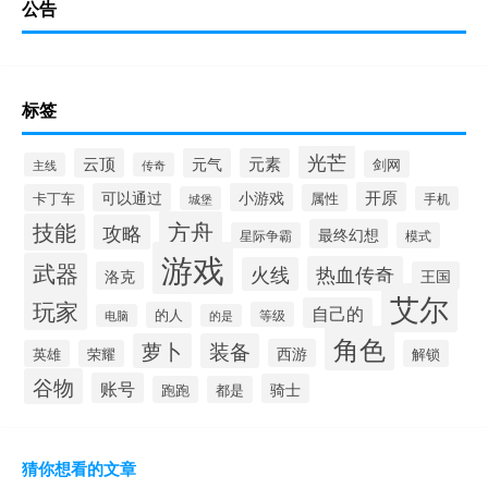
公告
标签
光芒
云顶
元气
元素
剑网
主线
传奇
开原
可以通过
小游戏
卡丁车
属性
城堡
手机
方舟
技能
攻略
最终幻想
星际争霸
模式
游戏
武器
热血传奇
火线
洛克
王国
艾尔
玩家
自己的
的人
等级
电脑
的是
角色
萝卜
装备
西游
英雄
荣耀
解锁
谷物
账号
骑士
跑跑
都是
猜你想看的文章