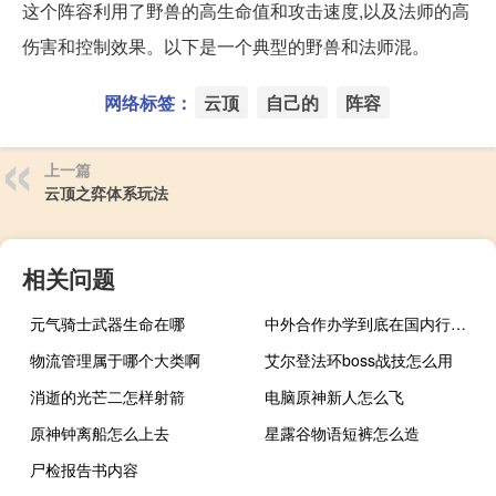
这个阵容利用了野兽的高生命值和攻击速度,以及法师的高
伤害和控制效果。以下是一个典型的野兽和法师混。
网络标签：
云顶
自己的
阵容
上一篇
云顶之弈体系玩法
相关问题
元气骑士武器生命在哪
中外合作办学到底在国内行不行
物流管理属于哪个大类啊
艾尔登法环boss战技怎么用
消逝的光芒二怎样射箭
电脑原神新人怎么飞
原神钟离船怎么上去
星露谷物语短裤怎么造
尸检报告书内容