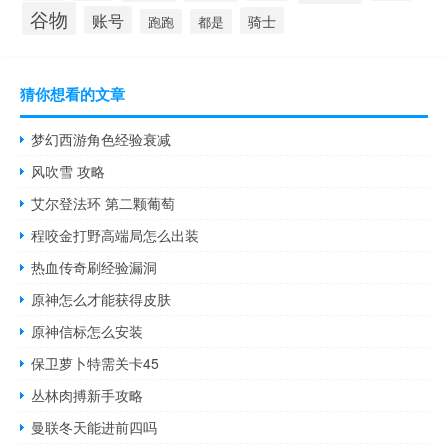
谷物
账号
骑士
跑跑
都是
猜你想看的文章
梦幻西游角色经验衰减
风吹雪 攻略
艾尔登法环 第二颗葡萄
程咬金打野高端局怎么出装
热血传奇刷经验漏洞
原神怎么才能获得皮肤
原神信标怎么安装
保卫萝卜特需关卡45
丛林肉搏新手攻略
曼联冬天能进前四吗