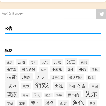
☚
公告
标签
光芒
云顶
元气
元素
剑网
主线
传奇
开原
可以通过
小游戏
卡丁车
属性
城堡
手机
方舟
技能
攻略
最终幻想
星际争霸
模式
游戏
武器
热血传奇
火线
洛克
王国
艾尔
玩家
自己的
的人
等级
电脑
的是
角色
萝卜
装备
西游
英雄
荣耀
解锁