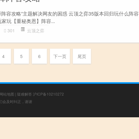
阵容攻略”主题解决网友的困惑 云顶之弈35版本回归玩什么阵容
家玩【重秘奥恩】阵容...
301
云顶之弈
4
5
6
下一页
尾页
网站地图
|
疑难解答
沪ICP备10210272
，我们会及时纠正，谢谢