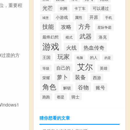
站位，重要程
光芒
可以通过
剑网
卡丁车
开原
小游戏
属性
城堡
手机
方舟
技能
攻略
星际争霸
武器
最终幻想
洛克
模式
游戏
热血传奇
火线
9过渡的方
玩家
王国
的人
电脑
的是
艾尔
自己的
英雄
等级
萝卜
装备
西游
荣耀
角色
谷物
账号
解锁
骑士
跑跑
都是
ndows1
猜你想看的文章