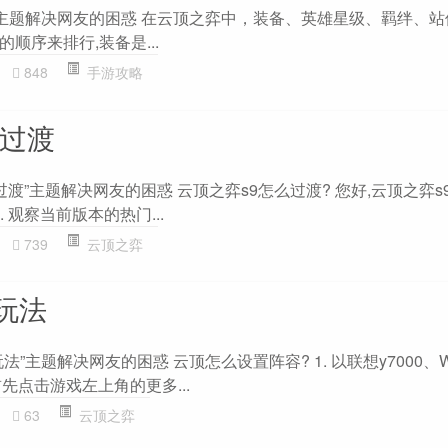
”主题解决网友的困惑 在云顶之弈中，装备、英雄星级、羁绊、
的顺序来排行,装备是...
848
手游攻略
何过渡
过渡”主题解决网友的困惑 云顶之弈s9怎么过渡? 您好,云顶之弈s
 观察当前版本的热门...
739
云顶之弈
玩法
”主题解决网友的困惑 云顶怎么设置阵容? 1. 以联想y7000、Wi
首先点击游戏左上角的更多...
63
云顶之弈