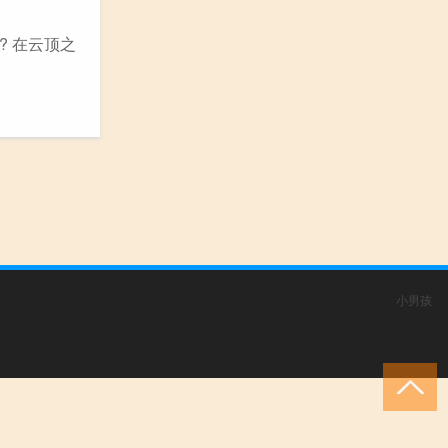
? 在云顶之
小男孩