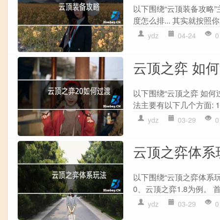
以下围绕“云顶装备攻略
度怎么排... 其实就按照你
ydz
04-24
0
云顶之弈 如
以下围绕“云顶之弈 如何
法主要有以下几个方面: 1.
ydz
03-29
0
云顶之弈体系
以下围绕“云顶之弈体系玩法
0、云顶之弈1.8为例。 
ydz
03-29
0