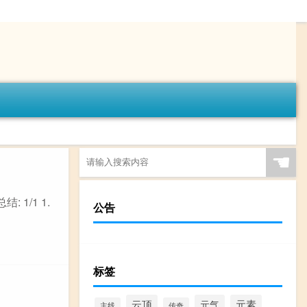
☚
1/1 1.
公告
标签
云顶
元气
元素
主线
传奇