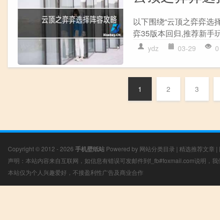
以下围绕“云顶之弈弈选择
弈35版本回归,推荐新手玩
ydz
03-29
0
1
2
3
Copyright © 2012 - 2026
手机壁纸站
Powered by
网站分类目录
|
精选推荐文章
|
声明：本站内容来自互联网，如信息有错误可发邮件到f_fb#foxmail.com说明
本站仅为个人兴趣爱好，不接盈利性广告及商业合作