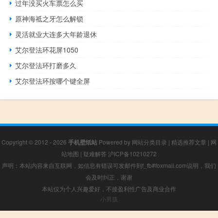
过年没买火车票怎么买
原神海祗之牙怎么解锁
灵活就业大连多大年龄退休
艾尔登法环花屏1050
艾尔登法环打磨多久
艾尔登法环按哪个键全屏
Copyright © 2012 - 2026
手机壁纸站
Powered by
网站分类目录
|
精选推荐文章
|
网
站地图
|
疑难解答
沪ICP备10210272
声明：本站内容来自互联网，如信息有错误可发邮件到f_fb#foxmail.com说明，我们
会及时纠正，谢谢
本站仅为个人兴趣爱好，不接盈利性广告及商业合作
小男孩