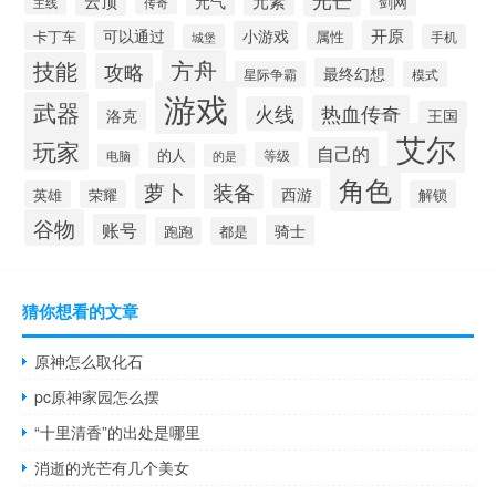
云顶
元气
元素
剑网
主线
传奇
开原
可以通过
小游戏
卡丁车
属性
城堡
手机
方舟
技能
攻略
最终幻想
星际争霸
模式
游戏
武器
热血传奇
火线
洛克
王国
艾尔
玩家
自己的
的人
等级
电脑
的是
角色
萝卜
装备
西游
英雄
荣耀
解锁
谷物
账号
骑士
跑跑
都是
猜你想看的文章
原神怎么取化石
pc原神家园怎么摆
“十里清香”的出处是哪里
消逝的光芒有几个美女