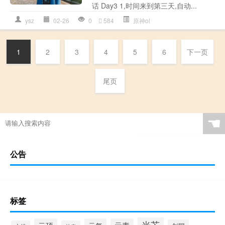
话 Day3 1,时间来到第三天,自动...
ysz
02-26
0
584
原神ol
1
2
3
4
5
6
下一页
尾页
☚
公告
标签
光芒