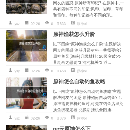
网友的困惑 原神所有印记? 在原神中,一
共有四种不同的印记:风印、岩印、草印
和雷印。每种印记都有不同的形...
ysz
02-26
0
833
原神ol
原神渔获怎么升阶
以下围绕“原神渔获怎么升阶”主题解决
网友的困惑 渔获升级材料一共需要啥?
原神鱼叉(渔获)升级材料: 20级突破:今
昔剧画之恶尉*3 混沌机关*3 浮...
ysy
02-26
0
458
原神ol
原神怎么自动钓鱼攻略
以下围绕“原神怎么自动钓鱼攻略”主题
解决网友的困惑 原神如何自动钓鱼? 1.
原神需要挂机钓鱼时,可先在钓鱼店里兑
换鱼线稳定器,兑换后挂机全图通...
ysz
02-26
0
376
原神ol
pc云原神怎么下