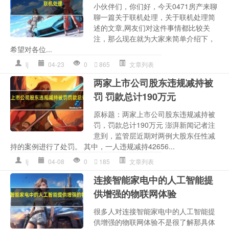
小伙伴们，你们好，今天0471房产来聊
聊一篇关于联机处理，关于联机处理简
述的文章,网友们对这件事情都比较关
注，那么现在就为大家来简单介绍下，
希望对各位...
lj
04-23
0
865
文章列表
两家上市公司股东违规减持被
罚 罚款总计190万元
原标题：两家上市公司股东违规减持被
罚，罚款总计190万元 澎湃新闻记者注
意到，监管层近期对两例大股东任性减
持的案例进行了处罚。 其中，一人违规减持42656...
lj
04-08
0
185
文章列表
连接智能家电中的人工智能提
供增强的物联网体验
很多人对连接智能家电中的人工智能提
供增强的物联网体验不是很了解那具体