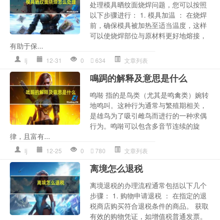
处理模具晒纹面烧焊问题，您可以按照
以下步骤进行： 1. 模具加温 ： 在烧焊
前，确保模具被加热至适当温度，这样
可以使烧焊部位与原材料更好地熔接，
有助于保...
lj
12-31
0
634
文章列表
鳴跼的解释及意思是什么
鸣啭 指的是鸟类（尤其是鸣禽类）婉转
地鸣叫。这种行为通常与繁殖期相关，
是雄鸟为了吸引雌鸟而进行的一种求偶
行为。鸣啭可以包含多音节连续的旋
律，且富有...
lj
12-25
0
780
文章列表
离境怎么退税
离境退税的办理流程通常包括以下几个
步骤： 1. 购物申请退税 ： 在指定的退
税商店购买符合退税条件的商品。 获取
有效的购物凭证，如增值税普通发票。