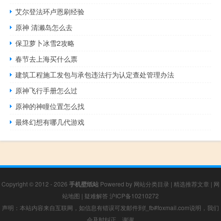
艾尔登法环卢恩刷经验
原神 清濑岛怎么去
保卫萝卜冰雪2攻略
春节去上海买什么票
建筑工程施工发包与承包违法行为认定查处管理办法
原神飞行手册怎么过
原神的神瞳位置怎么找
最终幻想有哪几代游戏
Copyright © 2012 - 2026
手机壁纸站
Powered by
网站分类目录
|
精选推荐文章
|
网
站地图
|
疑难解答
沪ICP备10210272
声明：本站内容来自互联网，如信息有错误可发邮件到f_fb#foxmail.com说明，我们
会及时纠正，谢谢