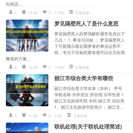
向商店...
lj
12-24
0
750
文章列表
梦见隔壁死人了是什么意思
梦见隔壁死人的梦境解析通常包含以下
几点： 1. 事业与目标 ： 梦见隔壁死人
了可能预示着近期梦者的事业运势不
错，专注于目标的紧张感可以化为自我
鞭策的力量...
lj
12-23
0
509
文章列表
丽江市综合类大学有哪些
丽江市综合类大学名单（本科） 序号
学校名称 办学层次 所在地 办学性质 1
丽江文化旅游学院 本科 丽江市 综合类
1、丽江文化旅游学院简介： 丽江文...
lj
11-25
0
44
文章列表
联机处理(关于联机处理简述)