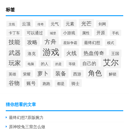
标签
光芒
云顶
元气
元素
剑网
主线
传奇
开原
可以通过
小游戏
卡丁车
属性
城堡
手机
方舟
技能
攻略
最终幻想
星际争霸
模式
游戏
武器
热血传奇
火线
洛克
王国
艾尔
玩家
自己的
的人
等级
电脑
的是
角色
萝卜
装备
西游
英雄
荣耀
解锁
谷物
账号
骑士
跑跑
都是
猜你想看的文章
最终幻想7原版腕力
原神狡兔三窟怎么做