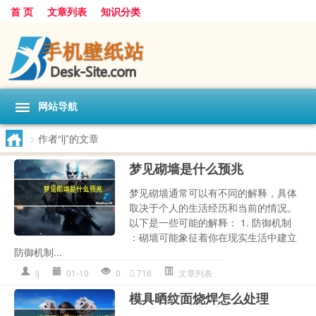
首 页
文章列表
知识分类
网站导航
>
作者“lj”的文章
梦见砌墙是什么预兆
梦见砌墙通常可以有不同的解释，具体
取决于个人的生活经历和当前的情况。
以下是一些可能的解释： 1. 防御机制
：砌墙可能象征着你在现实生活中建立
防御机制...
lj
01-10
0
716
文章列表
模具晒纹面烧焊怎么处理